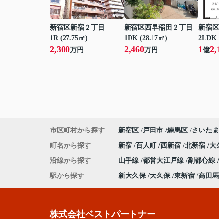
新宿区新宿２丁目
新宿区西早稲田２丁目
新宿区
1R (27.75㎡)
1DK (28.17㎡)
2LDK 
2,300
2,460
1
2,
万円
万円
億
市区町村から探す
新宿区
戸田市
練馬区
さいたま
町名から探す
新宿
百人町
西新宿
北新宿
大
沿線から探す
山手線
都営大江戸線
副都心線
駅から探す
新大久保
大久保
東新宿
高田馬
株式会社ベストパートナー