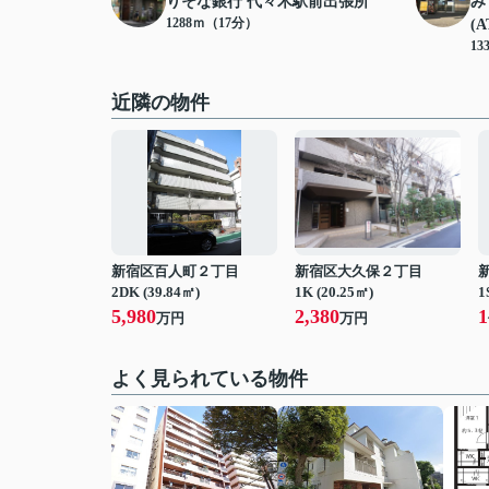
りそな銀行 代々木駅前出張所
み
1288ｍ（17分）
(A
13
近隣の物件
新宿区百人町２丁目
新宿区大久保２丁目
2DK (39.84㎡)
1K (20.25㎡)
1
5,980
2,380
1
万円
万円
よく見られている物件