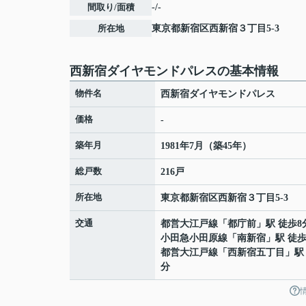
間取り/面積
-/-
所在地
東京都
新宿区
西新宿
３丁目5-3
西新宿ダイヤモンドパレスの基本情報
物件名
西新宿ダイヤモンドパレス
価格
-
築年月
1981年7月（築45年）
総戸数
216戸
所在地
東京都
新宿区
西新宿
３丁目5-3
交通
都営大江戸線
「
都庁前
」駅 徒歩8
小田急小田原線
「
南新宿
」駅 徒歩
都営大江戸線
「
西新宿五丁目
」駅
分