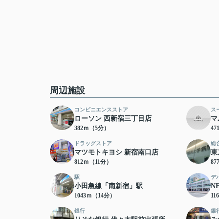
周辺施設
コンビニエンスストア
ス
ローソン 西新宿三丁目店
マ
382ｍ（5分）
4
ドラッグストア
総
マツモトキヨシ 新宿南口店
東
812ｍ（11分）
8
駅
デ
小田急線「南新宿」駅
N
1043ｍ（14分）
11
銀行
銀