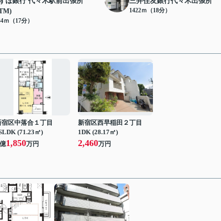
ずほ銀行 代々木駅前出張所
三井住友銀行代々木出張所
1422ｍ（18分）
TM)
34ｍ（17分）
新宿区中落合１丁目
新宿区西早稲田２丁目
SLDK (71.23㎡)
1DK (28.17㎡)
1,850
2,460
億
万円
万円