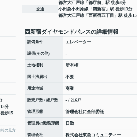
都営大江戸線
「
都庁前
」駅 徒歩8分
交通
小田急小田原線
「
南新宿
」駅 徒歩13分
都営大江戸線
「
西新宿五丁目
」駅 徒歩1
西新宿ダイヤモンドパレスの詳細情報
設備条件
エレベーター
設備(その他)
-
土地権利
所有権
国土法届出
不要
用途地域
商業
販売戸数 / 総戸数
分
- / 216戸
13分
管理形態
管理会社に全部委託
 徒歩15
管理員の勤務形態
日勤
情報の見方
管理会社
株式会社東急コミュニティー