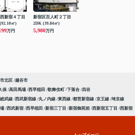
西新宿４丁目
新宿区百人町２丁目
(92.10㎡)
2DK (39.84㎡)
199
5,980
万円
万円
市北区
越谷市
久保
高田馬場
西早稲田
歌舞伎町
下落合
四谷
総武線
西武新宿線
丸ノ内線
東西線
都営新宿線
京王線
埼京線
場
西武新宿
西早稲田
新宿三丁目
新宿御苑前
西新宿五丁目
西新宿