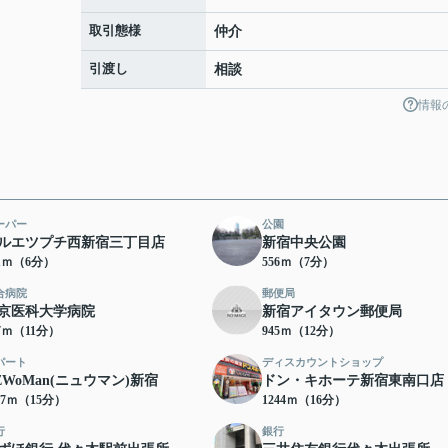
取引態様
仲介
引渡し
相談
情報
ーパー
公園
ルエツプチ西新宿三丁目店
新宿中央公園
71ｍ（6分）
556ｍ（7分）
合病院
郵便局
京医科大学病院
新宿アイタウン郵便局
77ｍ（11分）
945ｍ（12分）
パート
ディスカウントショップ
EWoMan(ニュウマン)新宿
ドン・キホーテ新宿東南口店
67ｍ（15分）
1244ｍ（16分）
行
銀行