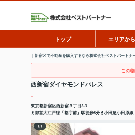
トップ
エリアか
｜新宿区で不動産を購入するなら株式会社ベストパートナ
この物
西新宿ダイヤモンドパレス
-
東京都
新宿区
西新宿
３丁目5-3
都営大江戸線「都庁前」駅徒歩8分
小田急小田原線
1
/
1