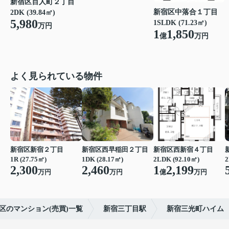
新宿区百人町２丁目
新宿区中落合１丁目
2DK (39.84㎡)
5,980
1SLDK (71.23㎡)
万円
1
1,850
億
万円
よく見られている物件
新宿区新宿２丁目
新宿区西早稲田２丁目
新宿区西新宿４丁目
1R (27.75㎡)
1DK (28.17㎡)
2LDK (92.10㎡)
2
2,300
2,460
1
2,199
万円
万円
億
万円
区のマンション(売買)一覧
新宿三丁目駅
新宿三光町ハイム