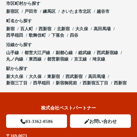
市区町村から探す
新宿区
戸田市
練馬区
さいたま市北区
越谷市
町名から探す
新宿
百人町
西新宿
北新宿
大久保
高田馬場
西早稲田
歌舞伎町
下落合
四谷
沿線から探す
山手線
都営大江戸線
副都心線
総武線
西武新宿線
丸ノ内線
東西線
都営新宿線
京王線
埼京線
駅から探す
新大久保
大久保
東新宿
西武新宿
高田馬場
新宿三丁目
西早稲田
新宿御苑前
西新宿五丁目
西新宿
株式会社ベストパートナー
03-3362-0586
お問い合わせ
〒169-0073