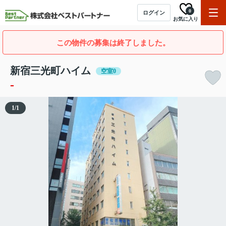
0
ログイン
お気に入り
この物件の募集は終了しました。
新宿三光町ハイム
空室0
-
1
/
1