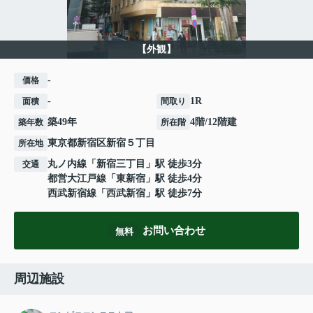
【外観】
-
価格
-
1R
面積
間取り
築49年
4階/12階建
築年数
所在階
東京都
新宿区
新宿
５丁目
所在地
丸ノ内線
「
新宿三丁目
」駅 徒歩3分
交通
都営大江戸線
「
東新宿
」駅 徒歩4分
西武新宿線
「
西武新宿
」駅 徒歩7分
お問い合わせ
無料
周辺施設