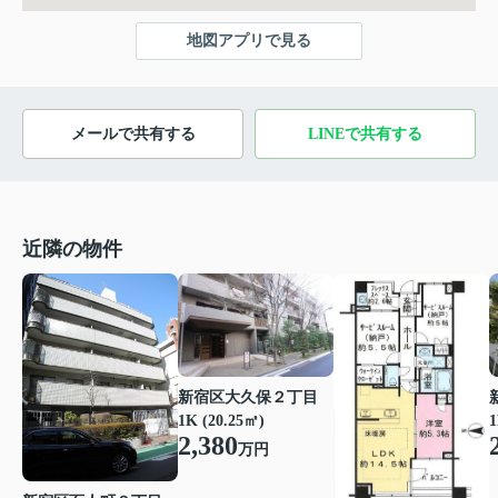
地図アプリで見る
メールで共有する
LINEで共有する
近隣の物件
新宿区大久保２丁目
1K (20.25㎡)
1
2,380
万円