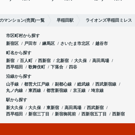
のマンション(売買)一覧
早稲田駅
ライオンズ早稲田ミレス
市区町村から探す
新宿区
戸田市
練馬区
さいたま市北区
越谷市
町名から探す
新宿
百人町
西新宿
北新宿
大久保
高田馬場
西早稲田
歌舞伎町
下落合
四谷
沿線から探す
山手線
都営大江戸線
副都心線
総武線
西武新宿線
丸ノ内線
東西線
都営新宿線
京王線
埼京線
駅から探す
新大久保
大久保
東新宿
高田馬場
西武新宿
西早稲田
新宿三丁目
新宿御苑前
西新宿五丁目
西新宿