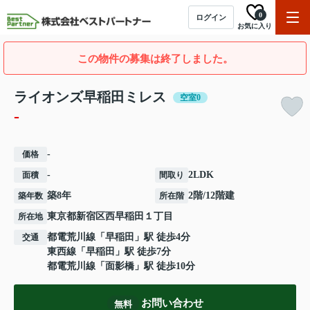
0
ログイン
お気に入り
この物件の募集は終了しました。
ライオンズ早稲田ミレス
空室0
-
-
価格
-
2LDK
面積
間取り
築8年
2階/12階建
築年数
所在階
東京都
新宿区
西早稲田
１丁目
所在地
都電荒川線
「
早稲田
」駅 徒歩4分
交通
東西線
「
早稲田
」駅 徒歩7分
都電荒川線
「
面影橋
」駅 徒歩10分
お問い合わせ
無料