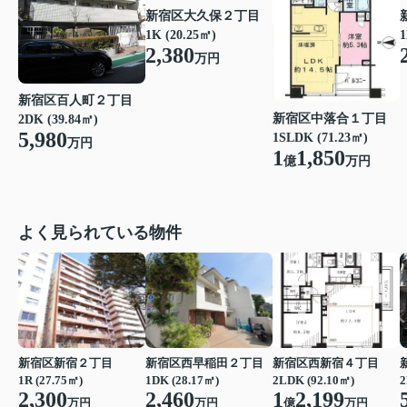
新宿区大久保２丁目
1K (20.25㎡)
1
2,380
万円
新宿区百人町２丁目
新宿区中落合１丁目
2DK (39.84㎡)
5,980
1SLDK (71.23㎡)
万円
1
1,850
億
万円
よく見られている物件
新宿区新宿２丁目
新宿区西早稲田２丁目
新宿区西新宿４丁目
1R (27.75㎡)
1DK (28.17㎡)
2LDK (92.10㎡)
2
2,300
2,460
1
2,199
万円
万円
億
万円