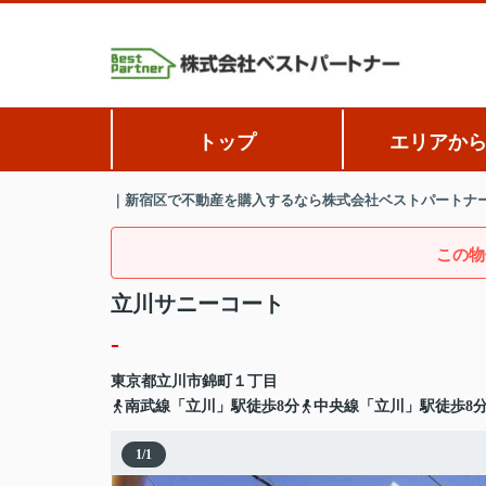
トップ
エリアか
｜新宿区で不動産を購入するなら株式会社ベストパートナ
この物
立川サニーコート
-
東京都
立川市
錦町
１丁目
南武線「立川」駅徒歩8分
中央線「立川」駅徒歩8
1
/
1