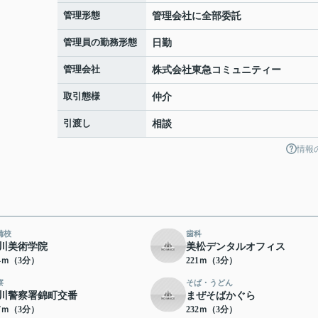
管理形態
管理会社に全部委託
管理員の勤務形態
日勤
管理会社
株式会社東急コミュニティー
取引態様
仲介
引渡し
相談
情報
備校
歯科
川美術学院
美松デンタルオフィス
14ｍ（3分）
221ｍ（3分）
察
そば・うどん
川警察署錦町交番
まぜそばかぐら
27ｍ（3分）
232ｍ（3分）