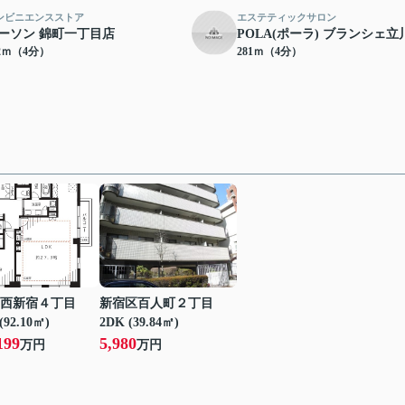
ンビニエンスストア
エステティックサロン
ーソン 錦町一丁目店
POLA(ポーラ) ブランシェ立
62ｍ（4分）
281ｍ（4分）
西新宿４丁目
新宿区百人町２丁目
(92.10㎡)
2DK (39.84㎡)
199
5,980
万円
万円