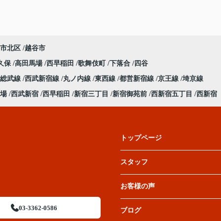
市北区
越谷市
久保
高田馬場
西早稲田
歌舞伎町
下落合
四谷
総武線
西武新宿線
丸ノ内線
東西線
都営新宿線
京王線
埼京線
場
西武新宿
西早稲田
新宿三丁目
新宿御苑前
西新宿五丁目
西新宿
トップページ
スタッフ
お客様の声
03-3362-0586
ブログ