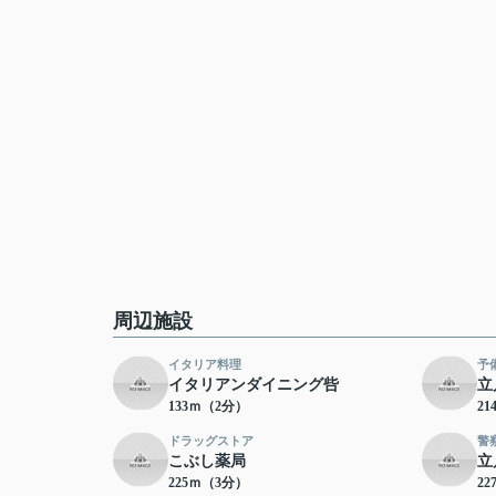
周辺施設
イタリア料理
予
イタリアンダイニング呰
立
133ｍ（2分）
2
ドラッグストア
警
こぶし薬局
立
225ｍ（3分）
2