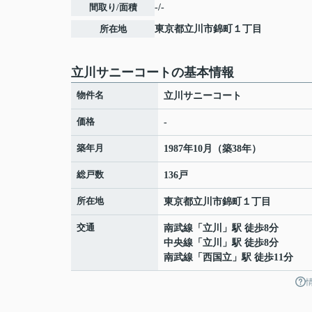
間取り/面積
-/-
所在地
東京都
立川市
錦町
１丁目
立川サニーコートの基本情報
物件名
立川サニーコート
価格
-
築年月
1987年10月（築38年）
総戸数
136戸
所在地
東京都
立川市
錦町
１丁目
交通
南武線
「
立川
」駅 徒歩8分
中央線
「
立川
」駅 徒歩8分
南武線
「
西国立
」駅 徒歩11分