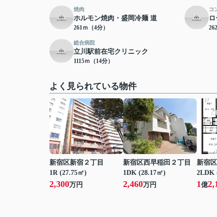
焼肉
コ
ホルモン焼肉・盛岡冷麺 道
ロ
261ｍ（4分）
2
総合病院
立川駅前在宅クリニック
1115ｍ（14分）
よく見られている物件
新宿区新宿２丁目
新宿区西早稲田２丁目
新宿区
1R (27.75㎡)
1DK (28.17㎡)
2LDK 
2,300
2,460
1
2,
万円
万円
億