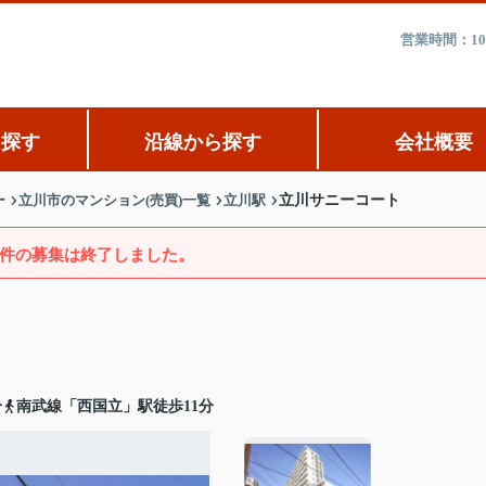
営業時間：10
ら探す
沿線から探す
会社概要
ー
立川市のマンション(売買)一覧
立川駅
立川サニーコート
件の募集は終了しました。
分
南武線「西国立」駅徒歩11分