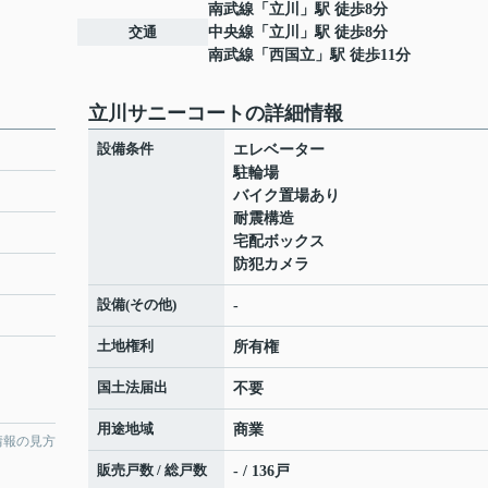
南武線
「
立川
」駅 徒歩8分
交通
中央線
「
立川
」駅 徒歩8分
南武線
「
西国立
」駅 徒歩11分
立川サニーコートの詳細情報
設備条件
エレベーター
駐輪場
バイク置場あり
耐震構造
宅配ボックス
防犯カメラ
設備(その他)
-
土地権利
所有権
国土法届出
不要
用途地域
商業
情報の見方
販売戸数 / 総戸数
- / 136戸