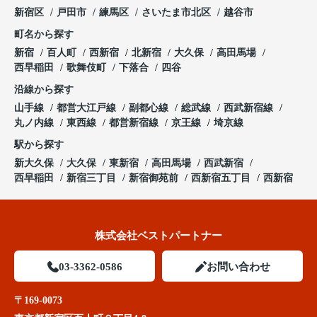
新宿区
戸田市
練馬区
さいたま市北区
越谷市
町名から探す
新宿
百人町
西新宿
北新宿
大久保
高田馬場
西早稲田
歌舞伎町
下落合
四谷
沿線から探す
山手線
都営大江戸線
副都心線
総武線
西武新宿線
丸ノ内線
東西線
都営新宿線
京王線
埼京線
駅から探す
新大久保
大久保
東新宿
高田馬場
西武新宿
西早稲田
新宿三丁目
新宿御苑前
西新宿五丁目
西新宿
株式会社ベストパートナー
03-3362-0586
お問い合わせ
〒169-0073