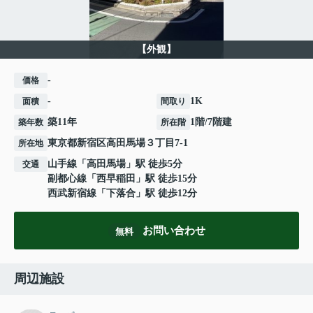
【外観】
-
価格
-
1K
面積
間取り
築11年
1階/7階建
築年数
所在階
東京都
新宿区
高田馬場
３丁目7-1
所在地
山手線
「
高田馬場
」駅 徒歩5分
交通
副都心線
「
西早稲田
」駅 徒歩15分
西武新宿線
「
下落合
」駅 徒歩12分
お問い合わせ
無料
周辺施設