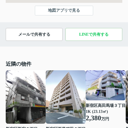
地図アプリで見る
メールで共有する
LINEで共有する
近隣の物件
新宿区高田馬場３丁目
1K (23.13㎡)
2,380
万円