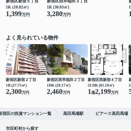
新宿区新宿５丁目
新宿区西早稲田３丁目
1K (18.82㎡)
1R (30.03㎡)
1
1,399
3,280
万円
万円
よく見られている物件
新宿区新宿２丁目
新宿区西早稲田２丁目
新宿区西新宿４丁目
1R (27.75㎡)
1DK (28.17㎡)
2LDK (92.10㎡)
2
2,300
2,460
1
2,199
万円
万円
億
万円
新宿区の投資マンション一覧
高田馬場駅
ピアース高田馬場
市区町村から探す