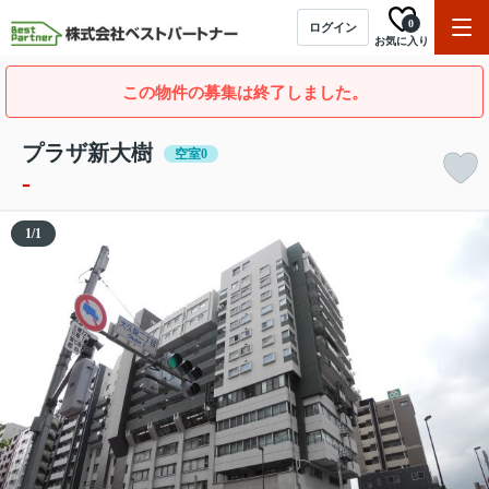
0
ログイン
お気に入り
この物件の募集は終了しました。
プラザ新大樹
空室0
-
1
/
1