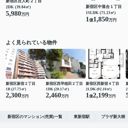
新宿区百人町２丁目
新宿区中落合１丁目
2DK (39.84㎡)
5,980
1SLDK (71.23㎡)
万円
1
1,850
億
万円
よく見られている物件
新宿区新宿２丁目
新宿区西早稲田２丁目
新宿区西新宿４丁目
1R (27.75㎡)
1DK (28.17㎡)
2LDK (92.10㎡)
2
2,300
2,460
1
2,199
万円
万円
億
万円
新宿区のマンション(売買)一覧
東新宿駅
プラザ新大樹