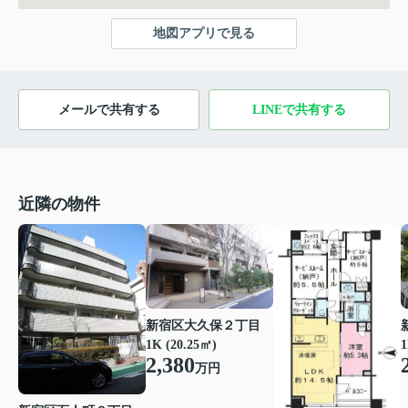
地図アプリで見る
メールで共有する
LINEで共有する
近隣の物件
新宿区大久保２丁目
1K (20.25㎡)
1
2,380
万円