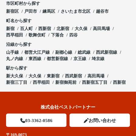
市区町村から探す
新宿区
戸田市
練馬区
さいたま市北区
越谷市
町名から探す
新宿
百人町
西新宿
北新宿
大久保
高田馬場
西早稲田
歌舞伎町
下落合
四谷
沿線から探す
山手線
都営大江戸線
副都心線
総武線
西武新宿線
丸ノ内線
東西線
都営新宿線
京王線
埼京線
駅から探す
新大久保
大久保
東新宿
西武新宿
高田馬場
新宿三丁目
西早稲田
新宿御苑前
西新宿五丁目
西新宿
株式会社ベストパートナー
03-3362-0586
お問い合わせ
〒169-0073