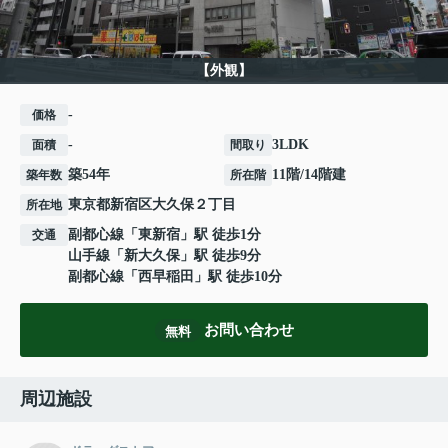
【外観】
-
価格
-
3LDK
面積
間取り
築54年
11階/14階建
築年数
所在階
東京都
新宿区
大久保
２丁目
所在地
副都心線
「
東新宿
」駅 徒歩1分
交通
山手線
「
新大久保
」駅 徒歩9分
副都心線
「
西早稲田
」駅 徒歩10分
お問い合わせ
無料
周辺施設