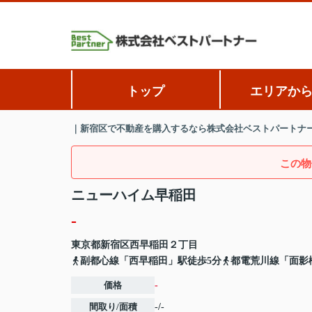
トップ
エリアか
｜新宿区で不動産を購入するなら株式会社ベストパートナ
この物
ニューハイム早稲田
-
東京都
新宿区
西早稲田
２丁目
副都心線「西早稲田」駅徒歩5分
都電荒川線「面影
価格
-
間取り/面積
-/-