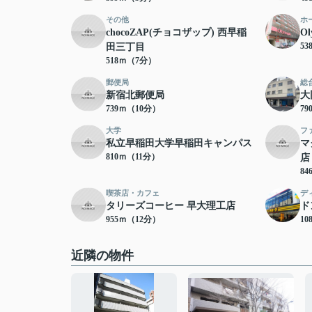
その他
ホ
chocoZAP(チョコザップ) 西早稲
O
5
田三丁目
518ｍ（7分）
郵便局
総
新宿北郵便局
大
739ｍ（10分）
7
大学
フ
私立早稲田大学早稲田キャンパス
マ
810ｍ（11分）
店
8
喫茶店・カフェ
デ
タリーズコーヒー 早大理工店
ド
955ｍ（12分）
10
近隣の物件