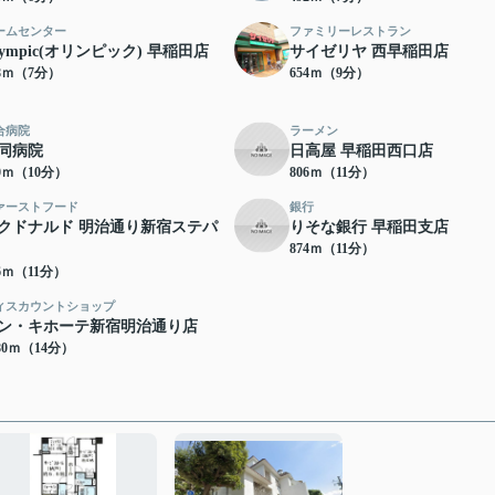
ームセンター
ファミリーレストラン
lympic(オリンピック) 早稲田店
サイゼリヤ 西早稲田店
38ｍ（7分）
654ｍ（9分）
合病院
ラーメン
同病院
日高屋 早稲田西口店
90ｍ（10分）
806ｍ（11分）
ァーストフード
銀行
クドナルド 明治通り新宿ステパ
りそな銀行 早稲田支店
874ｍ（11分）
46ｍ（11分）
ィスカウントショップ
ン・キホーテ新宿明治通り店
80ｍ（14分）