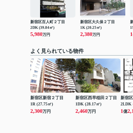
新宿区百人町２丁目
新宿区大久保２丁目
2DK (39.84㎡)
1K (20.25㎡)
1
5,980
2,380
1
万円
万円
よく見られている物件
新宿区新宿２丁目
新宿区西早稲田２丁目
新宿区
1R (27.75㎡)
1DK (28.17㎡)
2LDK 
2,300
2,460
1
2,
万円
万円
億