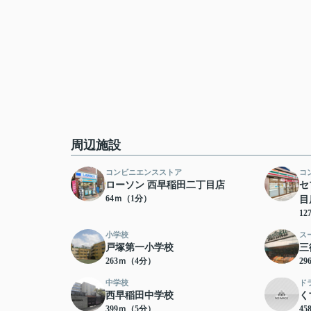
周辺施設
コンビニエンスストア
コ
ローソン 西早稲田二丁目店
セ
64ｍ（1分）
目
1
小学校
ス
戸塚第一小学校
三
263ｍ（4分）
2
中学校
ド
西早稲田中学校
く
399ｍ（5分）
4