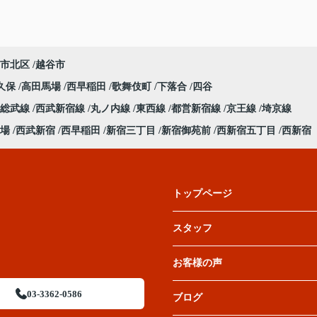
市北区
越谷市
久保
高田馬場
西早稲田
歌舞伎町
下落合
四谷
総武線
西武新宿線
丸ノ内線
東西線
都営新宿線
京王線
埼京線
場
西武新宿
西早稲田
新宿三丁目
新宿御苑前
西新宿五丁目
西新宿
トップページ
スタッフ
お客様の声
03-3362-0586
ブログ