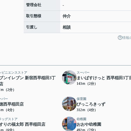
管理会社
-
取引態様
仲介
引渡し
相談
情報
ンビニエンスストア
スーパー
ブンイレブン 新宿西早稲田3丁
まいばすけっと 西早稲田3丁
143ｍ（2分）
店
27ｍ（2分）
ーパー
保育園
徳西早稲田店
ぴっころきっず
96ｍ（4分）
312ｍ（4分）
ラッグストア
幼稚園
すりの福太郎 西早稲田店
おおや幼稚園
58ｍ（6分）
492ｍ（7分）