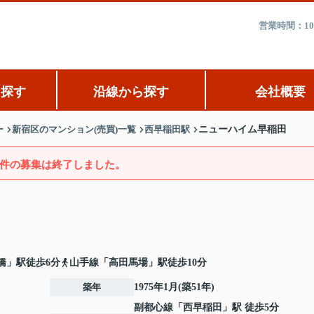
営業時間：10
ら探す
沿線から探す
会社概要
ー
新宿区のマンション(売買)一覧
西早稲田駅
ニューハイム早稲田
件の募集は終了しました。
橋」駅徒歩6分
山手線「高田馬場」駅徒歩10分
築年
1975年1月(築51年)
副都心線
「
西早稲田
」駅 徒歩5分