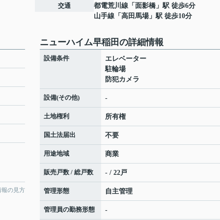
交通
都電荒川線
「
面影橋
」駅 徒歩6分
山手線
「
高田馬場
」駅 徒歩10分
ニューハイム早稲田の詳細情報
設備条件
エレベーター
駐輪場
防犯カメラ
設備(その他)
-
土地権利
所有権
国土法届出
不要
用途地域
商業
販売戸数 / 総戸数
- / 22戸
情報の見方
管理形態
自主管理
管理員の勤務形態
-