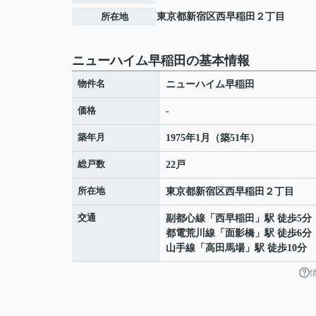
所在地
東京都
新宿区
西早稲田
２丁目
ニューハイム早稲田の基本情報
物件名
ニューハイム早稲田
価格
-
築年月
1975年1月（築51年）
総戸数
22戸
所在地
東京都
新宿区
西早稲田
２丁目
交通
副都心線
「
西早稲田
」駅 徒歩5分
都電荒川線
「
面影橋
」駅 徒歩6分
山手線
「
高田馬場
」駅 徒歩10分