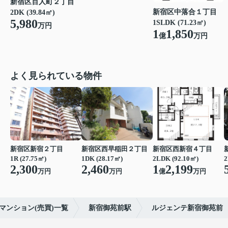
新宿区百人町２丁目
新宿区中落合１丁目
2DK (39.84㎡)
5,980
1SLDK (71.23㎡)
万円
1
1,850
億
万円
よく見られている物件
新宿区新宿２丁目
新宿区西早稲田２丁目
新宿区西新宿４丁目
1R (27.75㎡)
1DK (28.17㎡)
2LDK (92.10㎡)
2
2,300
2,460
1
2,199
万円
万円
億
万円
マンション(売買)一覧
新宿御苑前駅
ルジェンテ新宿御苑前