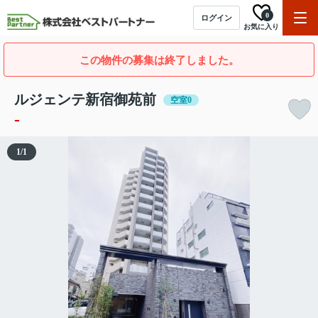
0
ログイン
お気に入り
この物件の募集は終了しました。
ルジェンテ新宿御苑前
空室0
-
1
/
1