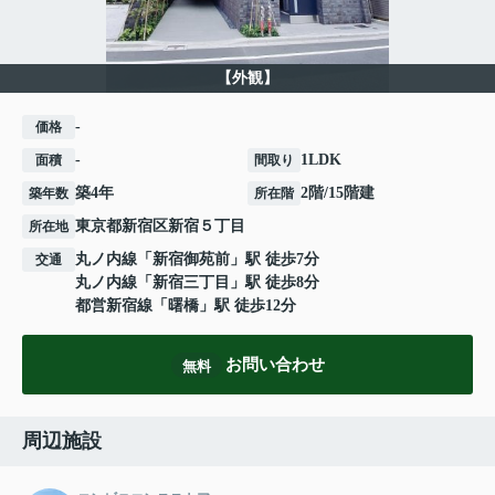
【外観】
-
価格
-
1LDK
面積
間取り
築4年
2階/15階建
築年数
所在階
東京都
新宿区
新宿
５丁目
所在地
丸ノ内線
「
新宿御苑前
」駅 徒歩7分
交通
丸ノ内線
「
新宿三丁目
」駅 徒歩8分
都営新宿線
「
曙橋
」駅 徒歩12分
お問い合わせ
無料
周辺施設