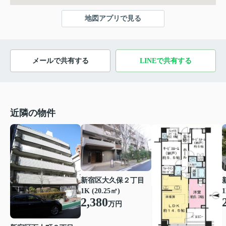
地図アプリで見る
メールで共有する
LINEで共有する
近隣の物件
新宿区大久保２丁目
1K (20.25㎡)
1
2,380
万円