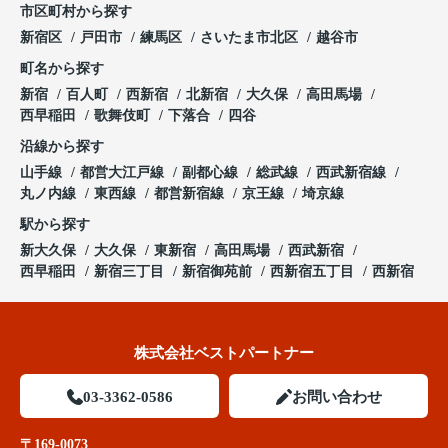
市区町村から探す
新宿区
戸田市
練馬区
さいたま市北区
越谷市
町名から探す
新宿
百人町
西新宿
北新宿
大久保
高田馬場
西早稲田
歌舞伎町
下落合
四谷
沿線から探す
山手線
都営大江戸線
副都心線
総武線
西武新宿線
丸ノ内線
東西線
都営新宿線
京王線
埼京線
駅から探す
新大久保
大久保
東新宿
高田馬場
西武新宿
西早稲田
新宿三丁目
新宿御苑前
西新宿五丁目
西新宿
株式会社ベストパートナー
03-3362-0586
お問い合わせ
〒169-0073