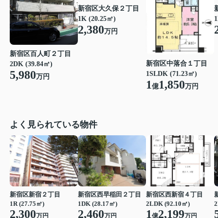
新宿区大久保２丁目
1K (20.25㎡)
1
2,380
万円
新宿区百人町２丁目
新宿区中落合１丁目
2DK (39.84㎡)
5,980
1SLDK (71.23㎡)
万円
1
1,850
億
万円
よく見られている物件
新宿区新宿２丁目
新宿区西早稲田２丁目
新宿区西新宿４丁目
1R (27.75㎡)
1DK (28.17㎡)
2LDK (92.10㎡)
2
2,300
2,460
1
2,199
万円
万円
億
万円