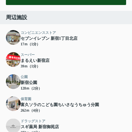
周辺施設
コンビニエンスストア
セブンイレブン 新宿1丁目北店
17ｍ（1分）
スーパー
まるえい新宿店
39ｍ（1分）
公園
新宿公園
128ｍ（2分）
保育園
富久ソラのこども園ちいさなうちゅう分園
262ｍ（4分）
ドラッグストア
スギ薬局 新宿御苑店