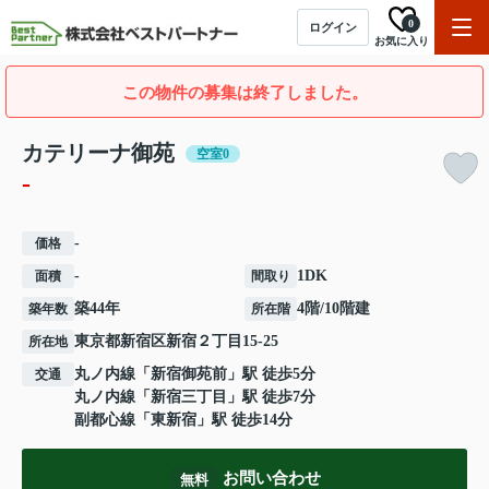
0
ログイン
お気に入り
この物件の募集は終了しました。
カテリーナ御苑
空室0
-
-
価格
-
1DK
面積
間取り
築44年
4階/10階建
築年数
所在階
東京都
新宿区
新宿
２丁目15-25
所在地
丸ノ内線
「
新宿御苑前
」駅 徒歩5分
交通
丸ノ内線
「
新宿三丁目
」駅 徒歩7分
副都心線
「
東新宿
」駅 徒歩14分
お問い合わせ
無料