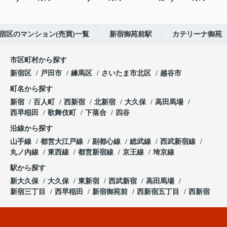
宿区のマンション(売買)一覧
新宿御苑前駅
カテリーナ御苑
市区町村から探す
新宿区
戸田市
練馬区
さいたま市北区
越谷市
町名から探す
新宿
百人町
西新宿
北新宿
大久保
高田馬場
西早稲田
歌舞伎町
下落合
四谷
沿線から探す
山手線
都営大江戸線
副都心線
総武線
西武新宿線
丸ノ内線
東西線
都営新宿線
京王線
埼京線
駅から探す
新大久保
大久保
東新宿
西武新宿
高田馬場
新宿三丁目
西早稲田
新宿御苑前
西新宿五丁目
西新宿