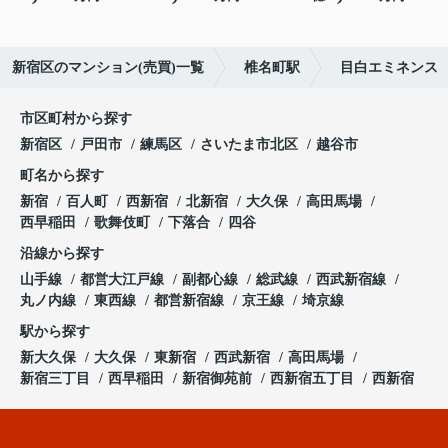
新宿区のマンション(売買)一覧
椎名町駅
目白エミネンス
市区町村から探す
新宿区
戸田市
練馬区
さいたま市北区
越谷市
町名から探す
新宿
百人町
西新宿
北新宿
大久保
高田馬場
西早稲田
歌舞伎町
下落合
四谷
沿線から探す
山手線
都営大江戸線
副都心線
総武線
西武新宿線
丸ノ内線
東西線
都営新宿線
京王線
埼京線
駅から探す
新大久保
大久保
東新宿
西武新宿
高田馬場
新宿三丁目
西早稲田
新宿御苑前
西新宿五丁目
西新宿