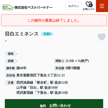
0
ログイン
お気に入り
この物件の募集は終了しました。
目白エミネンス
空室0
-
-
価格
-
1LDK＋S(納戸)
面積
間取り
築48年
8階/9階建
築年数
所在階
東京都
新宿区
下落合
３丁目12-21
所在地
西武池袋線
「
椎名町
」駅 徒歩12分
交通
山手線
「
目白
」駅 徒歩10分
西武新宿線
「
下落合
」駅 徒歩14分
お問い合わせ
無料