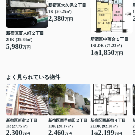
新宿区大久保２丁目
1K (20.25㎡)
1
2,380
万円
新宿区百人町２丁目
新宿区中落合１丁目
2DK (39.84㎡)
5,980
1SLDK (71.23㎡)
万円
1
1,850
億
万円
よく見られている物件
新宿区新宿２丁目
新宿区西早稲田２丁目
新宿区西新宿４丁目
1R (27.75㎡)
1DK (28.17㎡)
2LDK (92.10㎡)
2
2,300
2,460
1
2,199
万円
万円
億
万円