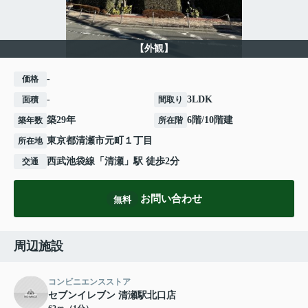
【外観】
-
価格
-
3LDK
面積
間取り
築29年
6階/10階建
築年数
所在階
東京都
清瀬市
元町
１丁目
所在地
西武池袋線
「
清瀬
」駅 徒歩2分
交通
お問い合わせ
無料
周辺施設
コンビニエンスストア
セブンイレブン 清瀬駅北口店