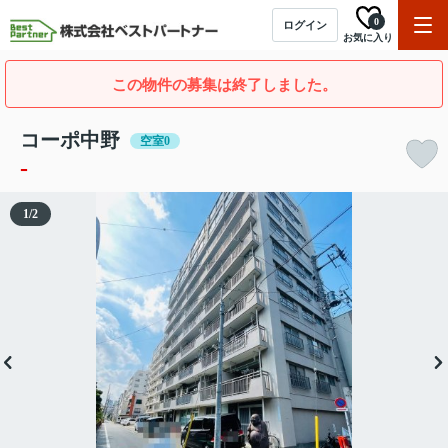
0
ログイン
お気に入り
この物件の募集は終了しました。
コーポ中野
空室0
-
1
/
2