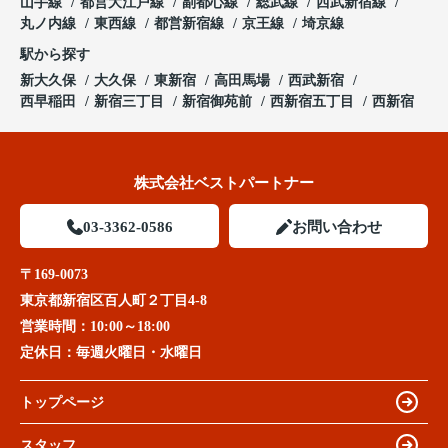
山手線
都営大江戸線
副都心線
総武線
西武新宿線
丸ノ内線
東西線
都営新宿線
京王線
埼京線
駅から探す
新大久保
大久保
東新宿
高田馬場
西武新宿
西早稲田
新宿三丁目
新宿御苑前
西新宿五丁目
西新宿
株式会社ベストパートナー
03-3362-0586
お問い合わせ
〒169-0073
東京都新宿区百人町２丁目4-8
営業時間：
10:00～18:00
定休日：
毎週火曜日・水曜日
トップページ
スタッフ