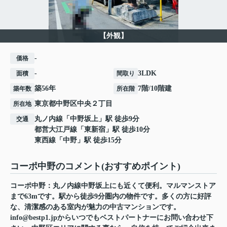
【外観】
-
価格
-
3LDK
面積
間取り
築56年
7階/10階建
築年数
所在階
東京都
中野区
中央
２丁目
所在地
丸ノ内線
「
中野坂上
」駅 徒歩9分
交通
都営大江戸線
「
東新宿
」駅 徒歩10分
東西線
「
中野
」駅 徒歩15分
コーポ中野のコメント(おすすめポイント)
コーポ中野：丸ノ内線中野坂上にも近くて便利。マルマンストア
まで63mです。駅から徒歩9分圏内の物件です。多くの方に好評
な、清潔感のある室内が魅力の中古マンションです。
info@bestp1.jpからいつでもベストパートナーにお問い合わせ下