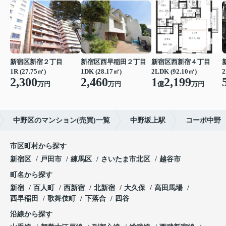
新宿区新宿２丁目
新宿区西早稲田２丁目
新宿区西新宿４丁目
1R (27.75㎡)
1DK (28.17㎡)
2LDK (92.10㎡)
2
2,300
2,460
1
2,199
万円
万円
億
万円
中野区のマンション(売買)一覧
中野坂上駅
コーポ中野
市区町村から探す
新宿区
戸田市
練馬区
さいたま市北区
越谷市
町名から探す
新宿
百人町
西新宿
北新宿
大久保
高田馬場
西早稲田
歌舞伎町
下落合
四谷
沿線から探す