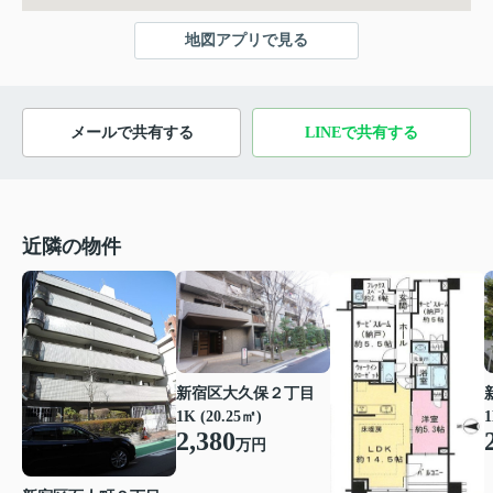
地図アプリで見る
メールで共有する
LINEで共有する
近隣の物件
新宿区大久保２丁目
1K (20.25㎡)
1
2,380
万円