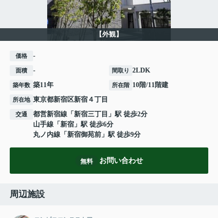
【外観】
-
価格
-
2LDK
面積
間取り
築11年
10階/11階建
築年数
所在階
東京都
新宿区
新宿
４丁目
所在地
都営新宿線
「
新宿三丁目
」駅 徒歩2分
交通
山手線
「
新宿
」駅 徒歩6分
丸ノ内線
「
新宿御苑前
」駅 徒歩9分
お問い合わせ
無料
周辺施設