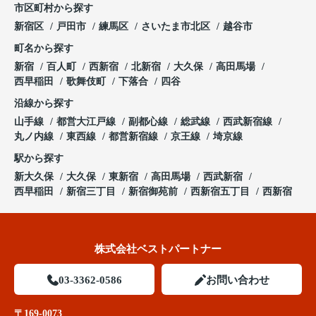
市区町村から探す
新宿区
戸田市
練馬区
さいたま市北区
越谷市
町名から探す
新宿
百人町
西新宿
北新宿
大久保
高田馬場
西早稲田
歌舞伎町
下落合
四谷
沿線から探す
山手線
都営大江戸線
副都心線
総武線
西武新宿線
丸ノ内線
東西線
都営新宿線
京王線
埼京線
駅から探す
新大久保
大久保
東新宿
高田馬場
西武新宿
西早稲田
新宿三丁目
新宿御苑前
西新宿五丁目
西新宿
株式会社ベストパートナー
03-3362-0586
お問い合わせ
〒169-0073