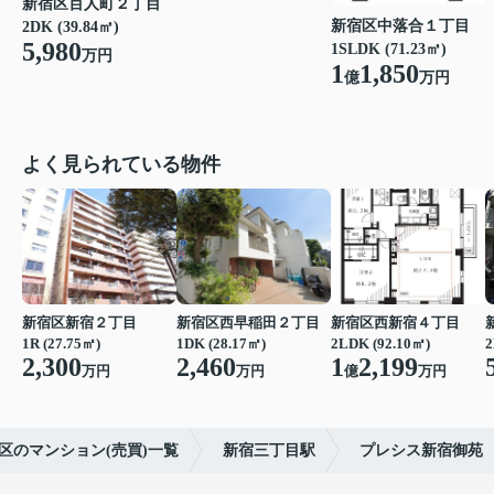
新宿区百人町２丁目
新宿区中落合１丁目
2DK (39.84㎡)
5,980
1SLDK (71.23㎡)
万円
1
1,850
億
万円
よく見られている物件
新宿区新宿２丁目
新宿区西早稲田２丁目
新宿区西新宿４丁目
1R (27.75㎡)
1DK (28.17㎡)
2LDK (92.10㎡)
2
2,300
2,460
1
2,199
万円
万円
億
万円
区のマンション(売買)一覧
新宿三丁目駅
プレシス新宿御苑