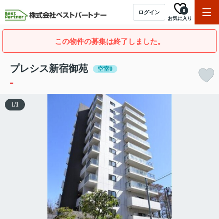
0
ログイン
お気に入り
この物件の募集は終了しました。
プレシス新宿御苑
空室0
-
1
/
1