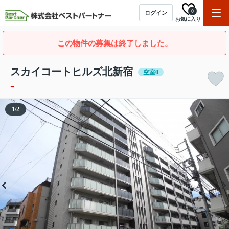
0
ログイン
お気に入り
この物件の募集は終了しました。
スカイコートヒルズ北新宿
空室0
-
1
/
2