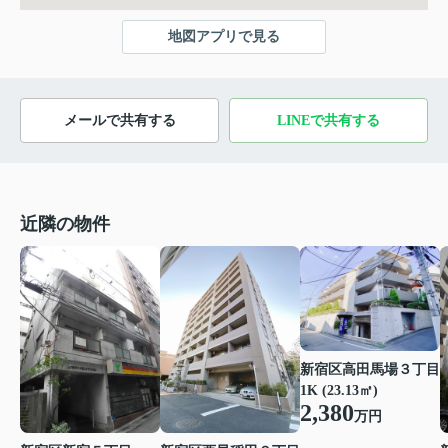
地図アプリで見る
メールで共有する
LINEで共有する
近隣の物件
新宿区高田馬場３丁目
1K (23.13㎡)
2,380
万円