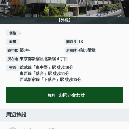
【外観】
-
価格
-
1K
面積
間取り
築9年
4階/9階建
築年数
所在階
東京都
新宿区
北新宿
４丁目
所在地
総武線
「
東中野
」駅 徒歩10分
交通
東西線
「
落合
」駅 徒歩11分
西武新宿線
「
下落合
」駅 徒歩15分
お問い合わせ
無料
周辺施設