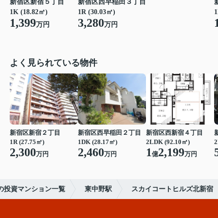
新宿区新宿５丁目
新宿区西早稲田３丁目
1K (18.82㎡)
1R (30.03㎡)
1
1,399
3,280
万円
万円
よく見られている物件
新宿区新宿２丁目
新宿区西早稲田２丁目
新宿区西新宿４丁目
1R (27.75㎡)
1DK (28.17㎡)
2LDK (92.10㎡)
2
2,300
2,460
1
2,199
万円
万円
億
万円
の投資マンション一覧
東中野駅
スカイコートヒルズ北新宿