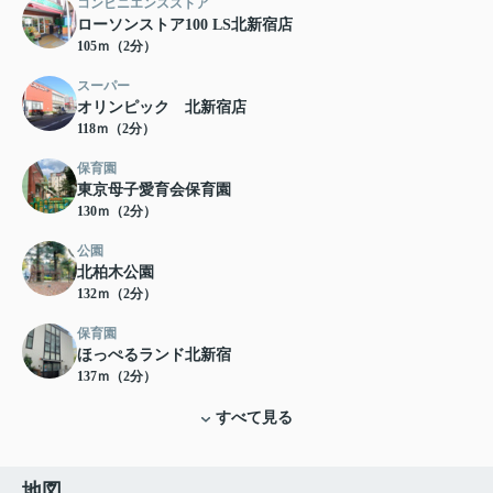
コンビニエンスストア
ローソンストア100 LS北新宿店
105ｍ（2分）
スーパー
オリンピック 北新宿店
118ｍ（2分）
保育園
東京母子愛育会保育園
130ｍ（2分）
公園
北柏木公園
132ｍ（2分）
保育園
ほっぺるランド北新宿
137ｍ（2分）
すべて見る
地図