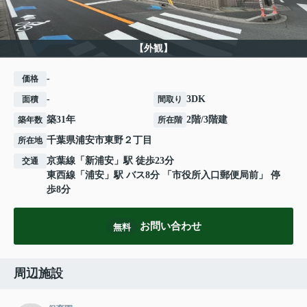
【外観】
-
価格
-
3DK
面積
間取り
築31年
2階/3階建
築年数
所在階
千葉県
浦安市
東野
２丁目
所在地
京葉線
「
新浦安
」駅 徒歩23分
交通
東西線
「
浦安
」駅 バス8分 「市役所入口郵便局前」 停
歩8分
お問い合わせ
無料
周辺施設