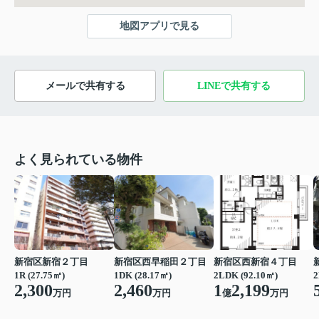
地図アプリで見る
メールで共有する
LINEで共有する
よく見られている物件
新宿区新宿２丁目
新宿区西早稲田２丁目
新宿区西新宿４丁目
1R (27.75㎡)
1DK (28.17㎡)
2LDK (92.10㎡)
2
2,300
2,460
1
2,199
万円
万円
億
万円