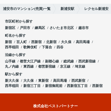
浦安市のマンション(売買)一覧
新浦安駅
レクセル新浦安
市区町村から探す
新宿区
戸田市
練馬区
さいたま市北区
越谷市
町名から探す
新宿
百人町
西新宿
北新宿
大久保
高田馬場
西早稲田
歌舞伎町
下落合
四谷
沿線から探す
山手線
都営大江戸線
副都心線
総武線
西武新宿線
丸ノ内線
東西線
都営新宿線
京王線
埼京線
駅から探す
新大久保
大久保
東新宿
高田馬場
西武新宿
西早稲田
新宿三丁目
新宿御苑前
西新宿五丁目
西新宿
株式会社ベストパートナー