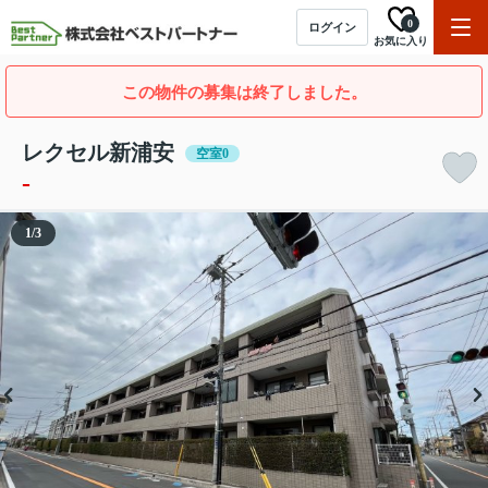
0
ログイン
お気に入り
この物件の募集は終了しました。
レクセル新浦安
空室0
-
1
/
3