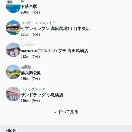
駅
下落合駅
260ｍ（4分）
コンビニエンスストア
セブンイレブン 高田馬場3丁目中央店
351ｍ（5分）
スーパー
maruetsu(マルエツ) プチ 高田馬場店
512ｍ（7分）
遊園地
藤兵衛公園
520ｍ（7分）
ドラッグストア
サンドラッグ 小滝橋店
710ｍ（9分）
すべて見る
地図