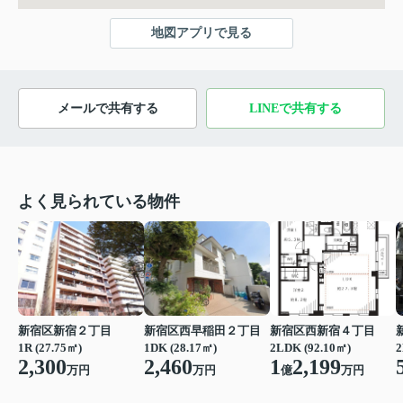
地図アプリで見る
メールで共有する
LINEで共有する
よく見られている物件
新宿区新宿２丁目
新宿区西早稲田２丁目
新宿区西新宿４丁目
1R (27.75㎡)
1DK (28.17㎡)
2LDK (92.10㎡)
2
2,300
2,460
1
2,199
万円
万円
億
万円