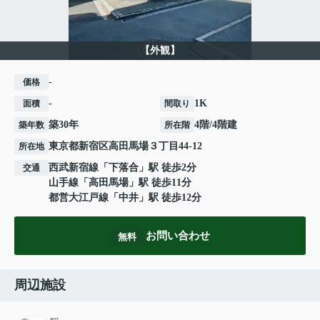
【外観】
-
価格
-
1K
面積
間取り
築30年
4階/4階建
築年数
所在階
東京都
新宿区
高田馬場
３丁目44-12
所在地
西武新宿線
「
下落合
」駅 徒歩2分
交通
山手線
「
高田馬場
」駅 徒歩11分
都営大江戸線
「
中井
」駅 徒歩12分
お問い合わせ
無料
周辺施設