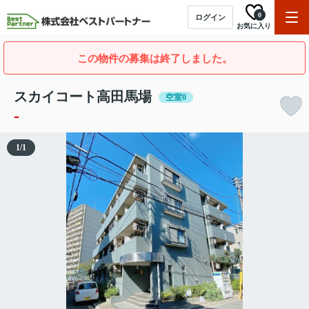
0
ログイン
お気に入り
この物件の募集は終了しました。
スカイコート高田馬場
空室0
-
1
/
1