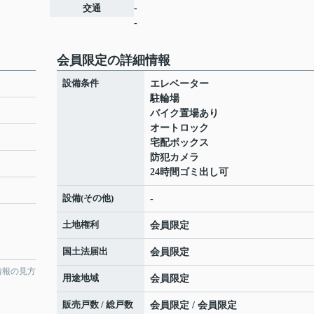
交通
-
-
会員限定
の詳細情報
設備条件
エレベーター
駐輪場
バイク置場あり
オートロック
宅配ボックス
防犯カメラ
24時間ゴミ出し可
設備(その他)
-
土地権利
会員限定
国土法届出
会員限定
情報の見方
用途地域
会員限定
販売戸数 / 総戸数
会員限定
/
会員限定