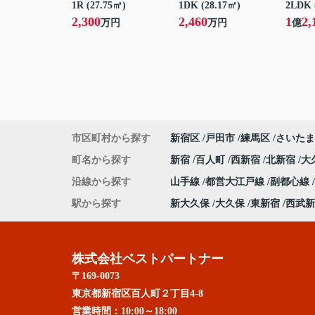
1R (27.75㎡)
1DK (28.17㎡)
2LDK 
2,300
2,460
1
2,
万円
万円
億
市区町村から探す
新宿区
戸田市
練馬区
さいたま
町名から探す
新宿
百人町
西新宿
北新宿
大
沿線から探す
山手線
都営大江戸線
副都心線
駅から探す
新大久保
大久保
東新宿
西武新
株式会社ベストパートナー
〒169-0073
東京都新宿区百人町２丁目4-8
営業時間：
10:00～18:00