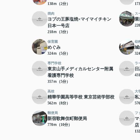
138ｍ（2分）
1
焼肉
ス
ヨプの王豚塩焼×マイマイチキン
業
2
日本一号店
218ｍ（3分）
保育園
幼
めぐみ
城
324ｍ（5分）
3
専門学校
ラ
東京山手メディカルセンター附属
日
4
看護専門学校
357ｍ（5分）
高校
大
精華学園高等学校 東京芸術学部校
私
562ｍ（8分）
5
郵便局
フ
新宿歌舞伎町郵便局
マ
770ｍ（10分）
店
13