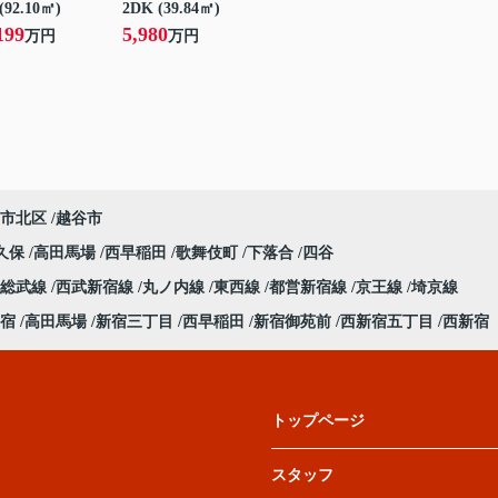
(92.10㎡)
2DK (39.84㎡)
199
5,980
万円
万円
市北区
越谷市
久保
高田馬場
西早稲田
歌舞伎町
下落合
四谷
総武線
西武新宿線
丸ノ内線
東西線
都営新宿線
京王線
埼京線
宿
高田馬場
新宿三丁目
西早稲田
新宿御苑前
西新宿五丁目
西新宿
トップページ
スタッフ