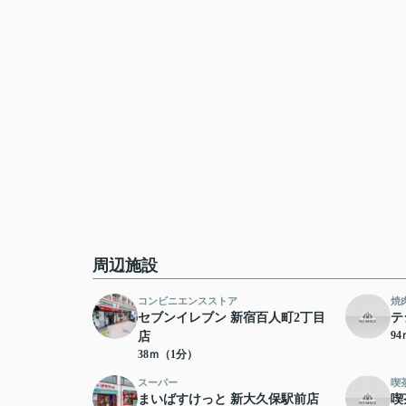
周辺施設
コンビニエンスストア
焼
セブンイレブン 新宿百人町2丁目
テ
9
店
38ｍ（1分）
スーパー
喫
まいばすけっと 新大久保駅前店
喫