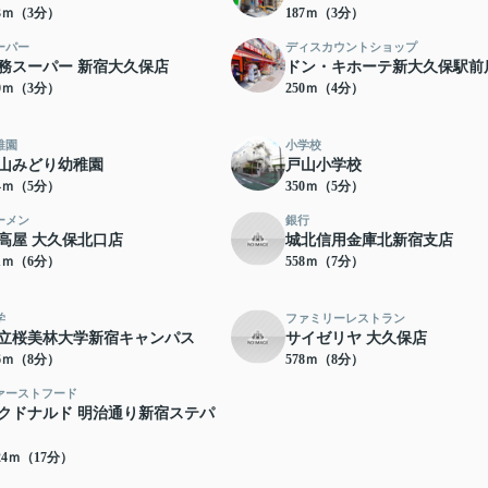
73ｍ（3分）
187ｍ（3分）
ーパー
ディスカウントショップ
務スーパー 新宿大久保店
ドン・キホーテ新大久保駅前
20ｍ（3分）
250ｍ（4分）
稚園
小学校
山みどり幼稚園
戸山小学校
24ｍ（5分）
350ｍ（5分）
ーメン
銀行
高屋 大久保北口店
城北信用金庫北新宿支店
31ｍ（6分）
558ｍ（7分）
学
ファミリーレストラン
立桜美林大学新宿キャンパス
サイゼリヤ 大久保店
76ｍ（8分）
578ｍ（8分）
ァーストフード
クドナルド 明治通り新宿ステパ
24ｍ（17分）