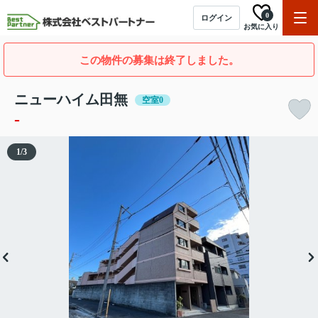
0
ログイン
お気に入り
この物件の募集は終了しました。
ニューハイム田無
空室0
-
1
/
3