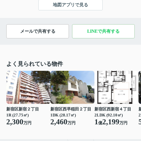
地図アプリで見る
メールで共有する
LINEで共有する
よく見られている物件
新宿区新宿２丁目
新宿区西早稲田２丁目
新宿区西新宿４丁目
1R (27.75㎡)
1DK (28.17㎡)
2LDK (92.10㎡)
2
2,300
2,460
1
2,199
万円
万円
億
万円