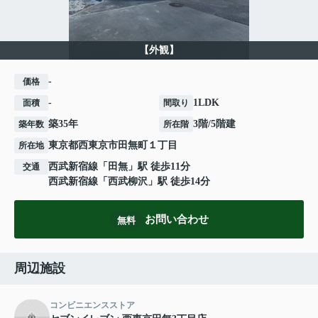
【外観】
-
価格
-
1LDK
面積
間取り
築35年
3階/5階建
築年数
所在階
東京都
西東京市
田無町
１丁目
所在地
西武新宿線
「
田無
」駅 徒歩11分
交通
西武新宿線
「
西武柳沢
」駅 徒歩14分
お問い合わせ
無料
周辺施設
コンビニエンスストア