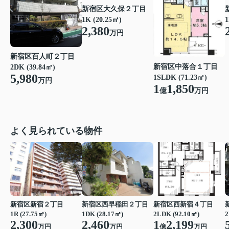
新宿区大久保２丁目
1K (20.25㎡)
1
2,380
万円
新宿区百人町２丁目
新宿区中落合１丁目
2DK (39.84㎡)
5,980
1SLDK (71.23㎡)
万円
1
1,850
億
万円
よく見られている物件
新宿区新宿２丁目
新宿区西早稲田２丁目
新宿区西新宿４丁目
1R (27.75㎡)
1DK (28.17㎡)
2LDK (92.10㎡)
2
2,300
2,460
1
2,199
万円
万円
億
万円