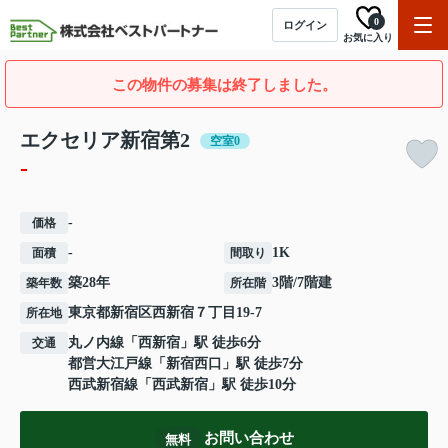
0
ログイン
お気に入り
この物件の募集は終了しました。
エクセリア新宿第2
空室0
-
-
価格
-
1K
面積
間取り
築28年
3階/7階建
築年数
所在階
東京都
新宿区
西新宿
７丁目19-7
所在地
丸ノ内線
「
西新宿
」駅 徒歩6分
交通
都営大江戸線
「
新宿西口
」駅 徒歩7分
西武新宿線
「
西武新宿
」駅 徒歩10分
お問い合わせ
無料