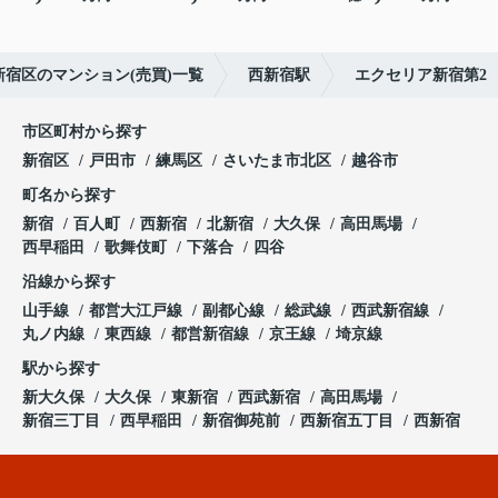
新宿区のマンション(売買)一覧
西新宿駅
エクセリア新宿第2
市区町村から探す
新宿区
戸田市
練馬区
さいたま市北区
越谷市
町名から探す
新宿
百人町
西新宿
北新宿
大久保
高田馬場
西早稲田
歌舞伎町
下落合
四谷
沿線から探す
山手線
都営大江戸線
副都心線
総武線
西武新宿線
丸ノ内線
東西線
都営新宿線
京王線
埼京線
駅から探す
新大久保
大久保
東新宿
西武新宿
高田馬場
新宿三丁目
西早稲田
新宿御苑前
西新宿五丁目
西新宿