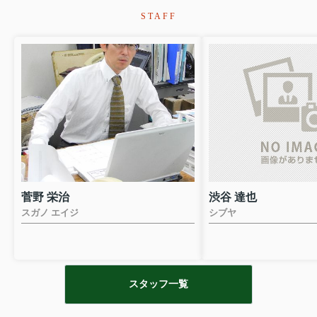
したが、玉元さんの粘
STAFF
住宅ローンも通ること
引っ越しもだいぶ落ち
家族を呼んだり、お友
ることが楽しみです。
行きつけのお店を見つ
緒に行きましょう♪
菅野 栄治
渋谷 達也
スガノ エイジ
シブヤ
スタッフ一覧