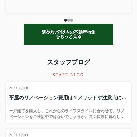
駅徒歩7分以内の不動産特集
をもっと見る
スタッフブログ
STAFF BLOG
2026.07.10
平屋のリノベーション費用は？メリットや注意点についても解説
一戸建てを購入し、これからのライフスタイルに合わせて、リノ
ベーションをご検討中ではないでしょうか。長く快適に暮らした
いという将来への期待が高まる一方で、どのような改修が最適な
のか、悩むこともあるでしょう。本記事では、平屋をリノベーシ
ョンするメリットと、リノベーションの費用、注意点について解
2026.07.03