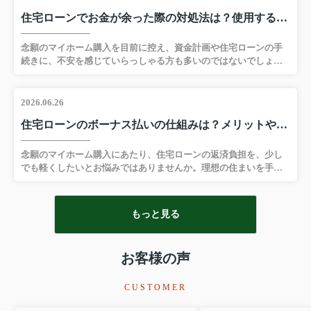
説します。▼ 物件情報が見たい方はこちらをクリック ▼新宿区の
住宅ローンでお金が余った際の対処法は？使用するリスクについても解説
売買物件一覧へ進む平屋をリノベーションするメリット平屋をリ
ノベーションするメリットは、生活動線をワンフロアに集約で
き、階段の上り下りが不要になる点です。段差解消や、十分な通
念願のマイホーム購入を目前に控え、資金計画や住宅ローンの手
路幅の確保といった改修をおこなえば、老後も安全で移動負担の
続きに、不安を感じていらっしゃる方も多いのではないでしょう
少ない、理想的な住...
か。とくに、多めに借り入れた住宅ローンで、お金が余ってしま
った場合、その取り扱いに戸惑うこともあるかと思います。本記
事では、住宅ローンでお金が余るオーバーローンの仕組みや、余
2026.06.26
ったお金を使うリスク、適切な対応について解説します。▼ 物件
住宅ローンのボーナス払いの仕組みは？メリットや注意点についても解説
情報が見たい方はこちらをクリック ▼新宿区の売買物件一覧へ進
む住宅ローンでお金が余るオーバーローンとは住宅ローンでお金
が余る状態は、物件の購入代金や建築費にくわえて、登記費用な
念願のマイホーム購入にあたり、住宅ローンの返済負担を、少し
どの諸費用を含めて、多めに借り入れたことが主な理由です。自
でも軽くしたいとお悩みではありませんか。理想の住まいを手に
己資金を温存した...
入れる一方で、長期にわたる家計のやりくりに、不安を感じる方
は少なくないでしょう。本記事では、住宅ローンのボーナス払い
の仕組みと、メリット・デメリット、後悔しないためのポイント
もっと見る
も解説します。▼ 物件情報が見たい方はこちらをクリック ▼新宿
区の売買物件一覧へ進むボーナス払いの仕組み住宅ローンのボー
ナス払いとは、毎月の支払いにくわえて、ボーナス月に返済額を
お客様の声
上乗せする仕組みのことです。毎月返済のみで組む方法との違い
は、返済負担を年間のなかで、どう配分するかにあります。増額
返済を併用すると...
CUSTOMER