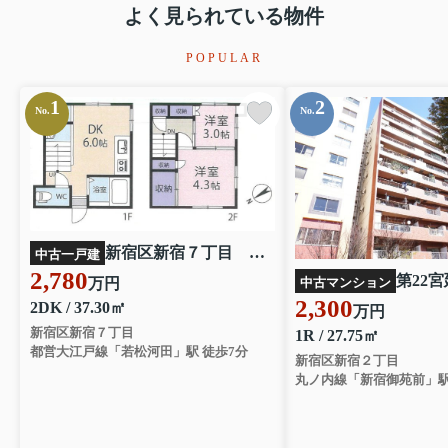
よく見られている物件
POPULAR
1
2
No.
No.
新宿区新宿７丁目 戸建
中古一戸建
2,780
万円
中古マンション
2,300
2DK / 37.30㎡
万円
新宿区新宿７丁目
1R / 27.75㎡
都営大江戸線「若松河田」駅 徒歩7分
新宿区新宿２丁目
丸ノ内線「新宿御苑前」駅