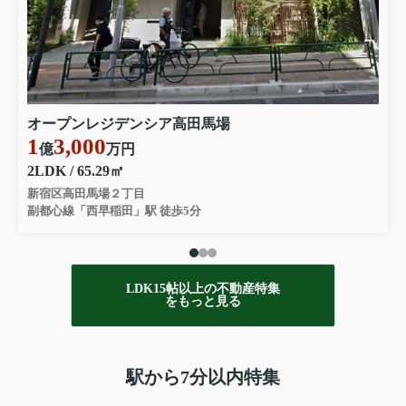
オープンレジデンシア高田馬場
1
3,000
億
万円
2LDK / 65.29㎡
新宿区高田馬場２丁目
副都心線「西早稲田」駅 徒歩5分
LDK15帖以上の不動産特集
をもっと見る
駅から7分以内特集