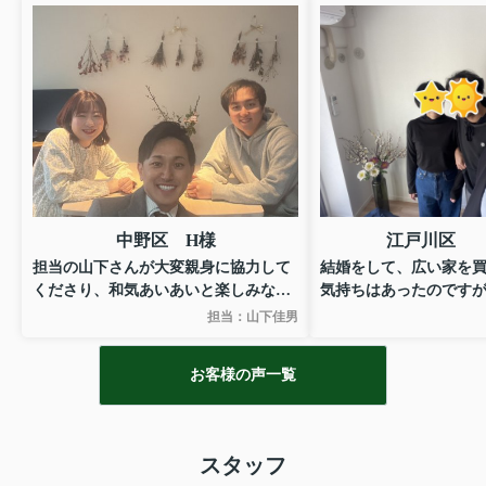
中野区 H様
江戸川区 
担当の山下さんが大変親身に協力して
結婚をして、広い家を
くださり、和気あいあいと楽しみなが
気持ちはあったのです
ら納得いく部屋探しができました！
もあり躊躇していまし
担当：山下佳男
ありがとうございました！
そんな中、担当の玉元
と、今できることを親
お客様の声一覧
に考えてくれました。
家探しについても、玉
あり、安心して家を探
した。
スタッフ
特に、住宅ローンでは