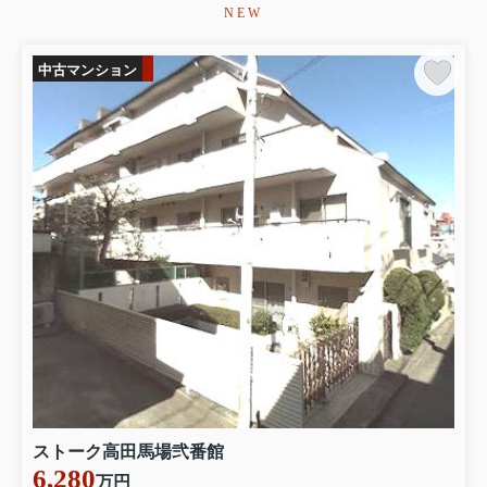
NEW
ます。
中古マンション
2026.08.03
相続不動産の売却はもちろん、
地方の遊休地有効活用や借地や
底地のご相談、
残された古家屋
でお悩みの方、これからの相続
対策をご検討の方、
仕業の方々
との協業にて専門性の高いコン
サルティングをご提供します。
ストーク高田馬場弐番館
6,280
万円