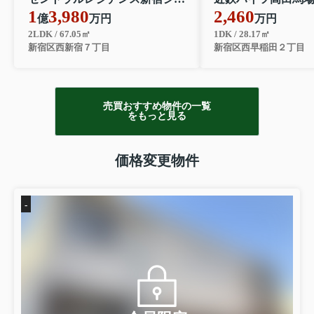
1
3,980
2,460
億
万円
万円
2LDK / 67.05㎡
1DK / 28.17㎡
新宿区西新宿７丁目
新宿区西早稲田２丁目
売買おすすめ物件の一覧
をもっと見る
価格変更物件
-