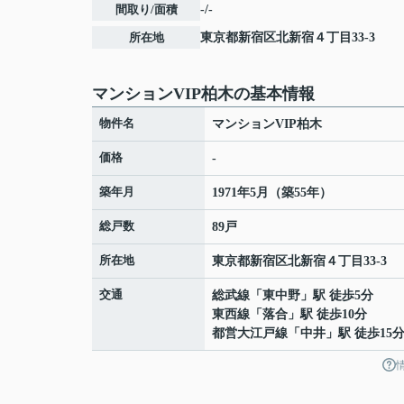
間取り/面積
-/-
所在地
東京都
新宿区
北新宿
４丁目33-3
マンションVIP柏木の基本情報
物件名
マンションVIP柏木
価格
-
築年月
1971年5月（築55年）
総戸数
89戸
所在地
東京都
新宿区
北新宿
４丁目33-3
交通
総武線
「
東中野
」駅 徒歩5分
東西線
「
落合
」駅 徒歩10分
都営大江戸線
「
中井
」駅 徒歩15