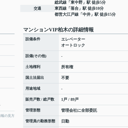
総武線
「
東中野
」駅 徒歩5分
交通
東西線
「
落合
」駅 徒歩10分
都営大江戸線
「
中井
」駅 徒歩15分
マンションVIP柏木の詳細情報
設備条件
エレベーター
オートロック
設備(その他)
-
土地権利
所有権
国土法届出
不要
用途地域
-
販売戸数 / 総戸数
1戸 / 89戸
分
管理形態
管理会社に全部委託
情報の見方
管理員の勤務形態
日勤