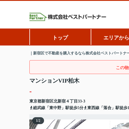
トップ
エリアか
｜新宿区で不動産を購入するなら株式会社ベストパートナ
この物
マンションVIP柏木
-
東京都
新宿区
北新宿
４丁目33-3
総武線「東中野」駅徒歩5分
東西線「落合」駅徒歩1
1
/
2