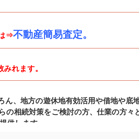
不動産簡易査定。
は⇒
数みれます。
ろん、地方の遊休地有効活用や借地や底
らの相続対策をご検討の方、
仕業の方々
提供します。