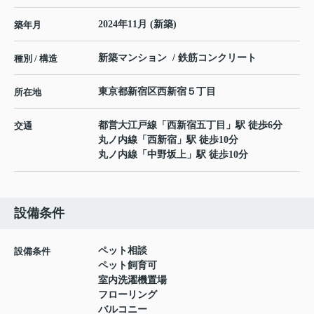
2024年11月 (新築)
築年月
新築マンション / 鉄筋コンクリート
種別 / 構造
東京都
新宿区
西新宿
５丁目
所在地
都営大江戸線
「
西新宿五丁目
」駅 徒歩6分
交通
丸ノ内線
「
西新宿
」駅 徒歩10分
丸ノ内線
「
中野坂上
」駅 徒歩10分
設備条件
ペット相談
設備条件
ペット飼育可
室内洗濯機置場
フローリング
バルコニー