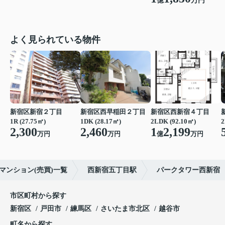
億
万円
よく見られている物件
新宿区新宿２丁目
新宿区西早稲田２丁目
新宿区西新宿４丁目
1R (27.75㎡)
1DK (28.17㎡)
2LDK (92.10㎡)
2
2,300
2,460
1
2,199
万円
万円
億
万円
マンション(売買)一覧
西新宿五丁目駅
パークタワー西新宿
市区町村から探す
新宿区
戸田市
練馬区
さいたま市北区
越谷市
町名から探す