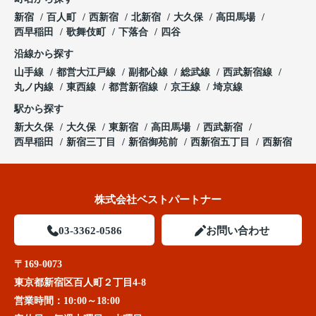
新宿
百人町
西新宿
北新宿
大久保
高田馬場
西早稲田
歌舞伎町
下落合
四谷
沿線から探す
山手線
都営大江戸線
副都心線
総武線
西武新宿線
丸ノ内線
東西線
都営新宿線
京王線
埼京線
駅から探す
新大久保
大久保
東新宿
高田馬場
西武新宿
西早稲田
新宿三丁目
新宿御苑前
西新宿五丁目
西新宿
株式会社ベストパートナー
03-3362-0586
お問い合わせ
〒169-0073
東京都新宿区百人町２丁目4-8
営業時間：
10:00～18:00