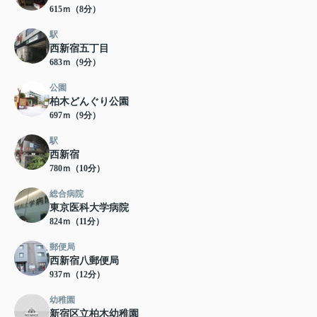
615ｍ（8分）
駅
西新宿五丁目
683ｍ（9分）
公園
柏木どんぐり公園
697ｍ（9分）
駅
西新宿
780ｍ（10分）
総合病院
東京医科大学病院
824ｍ（11分）
郵便局
西新宿八郵便局
937ｍ（12分）
幼稚園
新宿区立柏木幼稚園