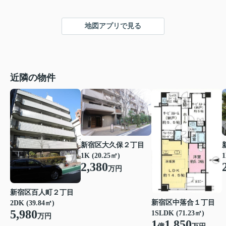
地図アプリで見る
近隣の物件
新宿区大久保２丁目
1K (20.25㎡)
1
2,380
万円
新宿区百人町２丁目
新宿区中落合１丁目
2DK (39.84㎡)
5,980
1SLDK (71.23㎡)
万円
1
1,850