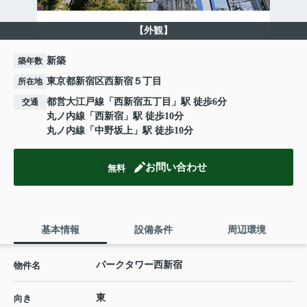
【外観】
新築
築年数
東京都新宿区西新宿５丁目
所在地
都営大江戸線
「
西新宿五丁目
」駅 徒歩6分
交通
丸ノ内線
「
西新宿
」駅 徒歩10分
丸ノ内線
「
中野坂上
」駅 徒歩10分
お問い合わせ
無料
基本情報
設備条件
周辺環境
パークタワー西新宿
物件名
東
向き