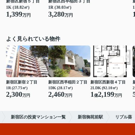
新宿区新宿５丁目
新宿区西早稲田３丁目
1K (18.82㎡)
1R (30.03㎡)
1
1,399
3,280
万円
万円
よく見られている物件
新宿区新宿２丁目
新宿区西早稲田２丁目
新宿区西新宿４丁目
1R (27.75㎡)
1DK (28.17㎡)
2LDK (92.10㎡)
2
2,300
2,460
1
2,199
万円
万円
億
万円
新宿区の投資マンション一覧
新宿御苑前駅
リプル葵