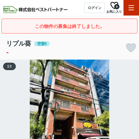
0
ログイン
お気に入り
この物件の募集は終了しました。
リプル葵
空室0
-
1
/
1