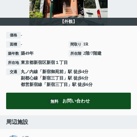
【外観】
-
価格
-
1R
面積
間取り
築49年
2階/7階建
築年数
所在階
東京都
新宿区
新宿
１丁目
所在地
丸ノ内線
「
新宿御苑前
」駅 徒歩4分
交通
副都心線
「
新宿三丁目
」駅 徒歩6分
都営新宿線
「
新宿三丁目
」駅 徒歩6分
お問い合わせ
無料
周辺施設