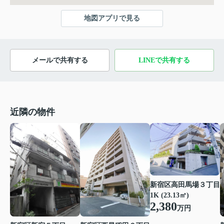
地図アプリで見る
メールで共有する
LINEで共有する
近隣の物件
新宿区高田馬場３丁目
1K (23.13㎡)
2,380
万円