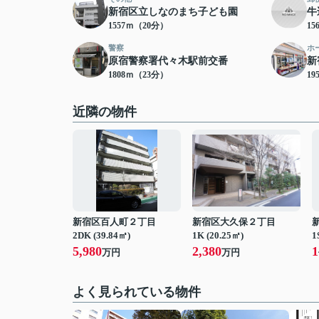
新宿区立しなのまち子ども園
牛
1557ｍ（20分）
15
警察
ホ
原宿警察署代々木駅前交番
新
1808ｍ（23分）
19
近隣の物件
新宿区百人町２丁目
新宿区大久保２丁目
2DK (39.84㎡)
1K (20.25㎡)
1
5,980
2,380
1
万円
万円
よく見られている物件