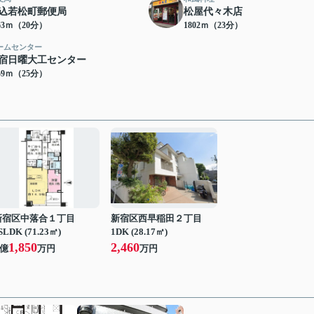
込若松町郵便局
松屋代々木店
63ｍ（20分）
1802ｍ（23分）
ームセンター
宿日曜大工センター
59ｍ（25分）
新宿区中落合１丁目
新宿区西早稲田２丁目
SLDK (71.23㎡)
1DK (28.17㎡)
1,850
2,460
億
万円
万円