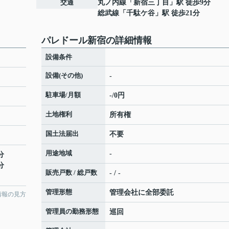
交通
丸ノ内線
「
新宿三丁目
」駅 徒歩9分
総武線
「
千駄ケ谷
」駅 徒歩21分
パレドール新宿の詳細情報
設備条件
設備(その他)
-
駐車場/月額
-/0円
土地権利
所有権
国土法届出
不要
用途地域
-
分
分
販売戸数 / 総戸数
- / -
管理形態
管理会社に全部委託
情報の見方
管理員の勤務形態
巡回