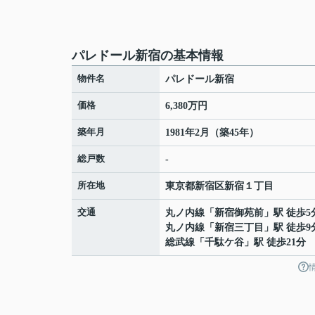
パレドール新宿の基本情報
物件名
パレドール新宿
価格
6,380万円
築年月
1981年2月（築45年）
総戸数
-
所在地
東京都
新宿区
新宿
１丁目
交通
丸ノ内線
「
新宿御苑前
」駅 徒歩5
丸ノ内線
「
新宿三丁目
」駅 徒歩9
総武線
「
千駄ケ谷
」駅 徒歩21分