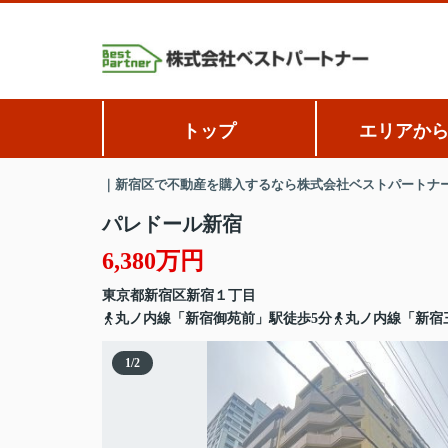
トップ
エリアか
｜新宿区で不動産を購入するなら株式会社ベストパートナ
パレドール新宿
6,380万円
東京都
新宿区
新宿
１丁目
丸ノ内線「新宿御苑前」駅徒歩5分
丸ノ内線「新宿
1
/
2