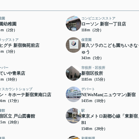
稚園
コンビニエンスストア
園幼稚園
ローソン 新宿一丁目店
05ｍ（2分）
118ｍ（2分）
ラッグストア
保育園
ヒグチ 新宿御苑前店
富久ソラのこども園ちいさな
16ｍ（3分）
ゅう
343ｍ（5分）
ーパー
市役所・区役所
ていや青果店
新宿区役所
48ｍ（10分）
1185ｍ（15分）
ィスカウントショップ
デパート
ン・キホーテ新宿東南口店
NEWoMan(ニュウマン)新宿
46ｍ（17分）
1435ｍ（18分）
書館
駅
宿区立 戸山図書館
東京メトロ副都心線「東新宿
35ｍ（20分）
B1
1548ｍ（20分）
便局
和風料理