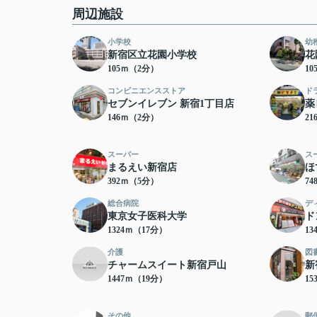
周辺施設
小学校
幼
新宿区立花園小学校
花
105ｍ（2分）
1
コンビニエンスストア
ド
セブンイレブン 新宿1丁目店
薬
146ｍ（2分）
2
スーパー
ス
まるえい新宿店
ほ
392ｍ（5分）
7
総合病院
デ
東京女子医科大学
ド
1324ｍ（17分）
13
介護
図
チャームスイート新宿戸山
新
1447ｍ（19分）
15
その他
郵