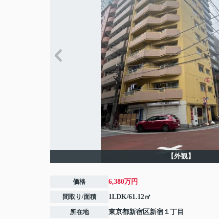
【外観】
価格
6,380万円
間取り/面積
1LDK/61.12㎡
所在地
東京都
新宿区
新宿
１丁目