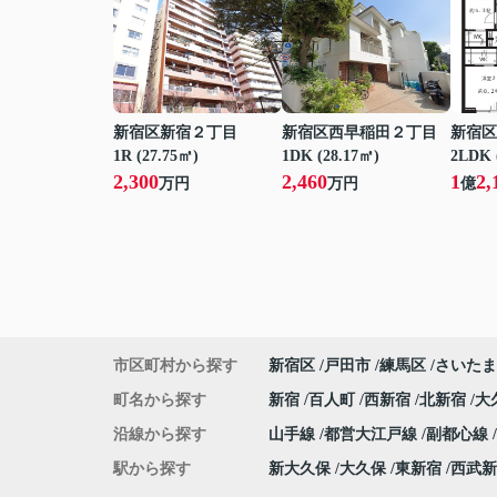
新宿区新宿２丁目
新宿区西早稲田２丁目
新宿区
1R (27.75㎡)
1DK (28.17㎡)
2LDK 
2,300
2,460
1
2,
万円
万円
億
市区町村から探す
新宿区
戸田市
練馬区
さいたま
町名から探す
新宿
百人町
西新宿
北新宿
大
沿線から探す
山手線
都営大江戸線
副都心線
駅から探す
新大久保
大久保
東新宿
西武新