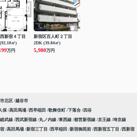
西新宿４丁目
新宿区百人町２丁目
(92.10㎡)
2DK (39.84㎡)
199
5,980
万円
万円
市北区
越谷市
久保
高田馬場
西早稲田
歌舞伎町
下落合
四谷
総武線
西武新宿線
丸ノ内線
東西線
都営新宿線
京王線
埼京線
宿
高田馬場
新宿三丁目
西早稲田
新宿御苑前
西新宿五丁目
西新宿