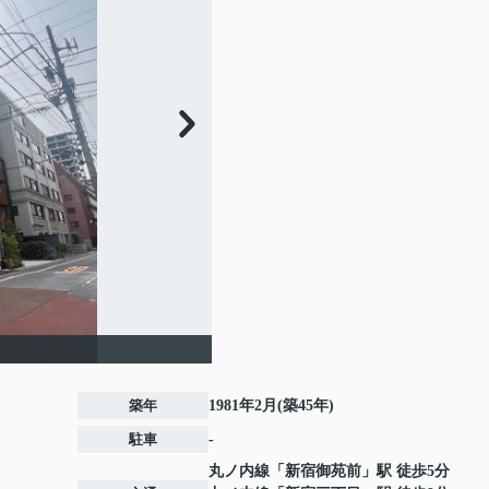
築年
1981年2月(築45年)
駐車
-
丸ノ内線
「
新宿御苑前
」駅 徒歩5分