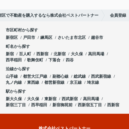
宿区で不動産を購入するなら株式会社ベストパートナー
会員登録
市区町村から探す
新宿区
戸田市
練馬区
さいたま市北区
越谷市
町名から探す
新宿
百人町
西新宿
北新宿
大久保
高田馬場
西早稲田
歌舞伎町
下落合
四谷
沿線から探す
山手線
都営大江戸線
副都心線
総武線
西武新宿線
丸ノ内線
東西線
都営新宿線
京王線
埼京線
駅から探す
新大久保
大久保
東新宿
西武新宿
高田馬場
新宿三丁目
西早稲田
新宿御苑前
西新宿五丁目
西新宿
株式会社ベストパートナー