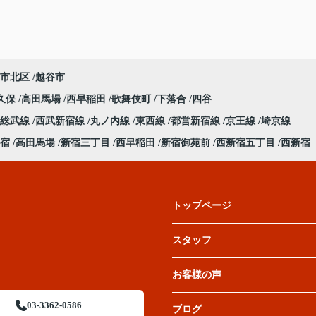
市北区
越谷市
久保
高田馬場
西早稲田
歌舞伎町
下落合
四谷
総武線
西武新宿線
丸ノ内線
東西線
都営新宿線
京王線
埼京線
宿
高田馬場
新宿三丁目
西早稲田
新宿御苑前
西新宿五丁目
西新宿
トップページ
スタッフ
お客様の声
03-3362-0586
ブログ