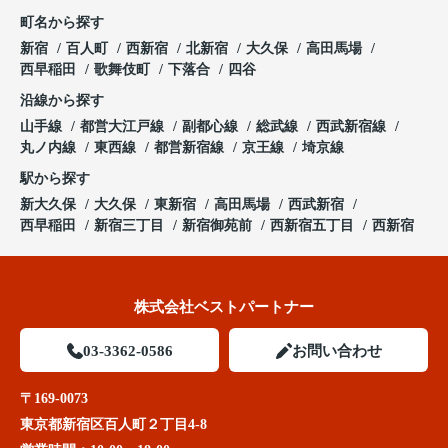
町名から探す
新宿
百人町
西新宿
北新宿
大久保
高田馬場
西早稲田
歌舞伎町
下落合
四谷
沿線から探す
山手線
都営大江戸線
副都心線
総武線
西武新宿線
丸ノ内線
東西線
都営新宿線
京王線
埼京線
駅から探す
新大久保
大久保
東新宿
高田馬場
西武新宿
西早稲田
新宿三丁目
新宿御苑前
西新宿五丁目
西新宿
株式会社ベストパートナー
03-3362-0586
お問い合わせ
〒169-0073
東京都新宿区百人町２丁目4-8