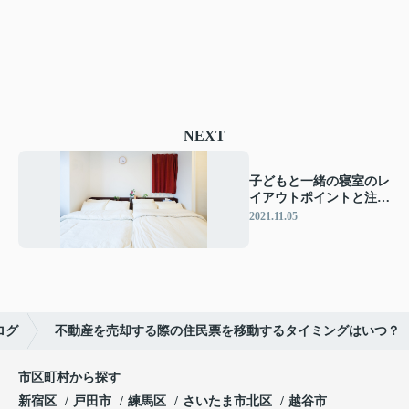
NEXT
子どもと一緒の寝室のレ
イアウトポイントと注意
点をご紹介！
2021.11.05
ログ
不動産を売却する際の住民票を移動するタイミングはいつ？
市区町村から探す
新宿区
戸田市
練馬区
さいたま市北区
越谷市