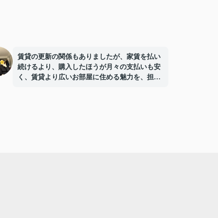
賃貸の更新の関係もありましたが、家賃を払い
続けるより、購入したほうが月々の支払いも安
く、賃貸より広いお部屋に住める魅力を、担当
の玉元さんが教えてくれたことが探し始めたの
がきっかけです。
物件探しも、玉元さんが根気よく探してくれた
ため、快適に過ごせるお部屋と出会うことがで
きました。
両親も納得のお部屋で友人も集まるにぎやかな
お家になりそうでわくわくしております。
本当にありがとうございました。