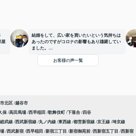
さ
結婚をして、広い家を買いたいという気持ちは
部屋
あったのですがコロナの影響もあり躊躇してい
ました。
そんな中、担当の玉元さんが将来のこと、今で
お客様の声一覧
きることを親身になって一緒に考えてくれまし
た。
家探しについても、玉元さんの人柄もあり、安
心して家を探すことができました。
特に、住宅ローンでは紆余曲折ありましたが、
玉元さんの粘り強さで無事に住宅ローンも通る
ことができました。
市北区
越谷市
引っ越しもだいぶ落ち着き、これから家族を呼
んだり、お友達を呼んだりすることが楽しみで
久保
高田馬場
西早稲田
歌舞伎町
下落合
四谷
す。
総武線
西武新宿線
丸ノ内線
東西線
都営新宿線
京王線
埼京線
行きつけのお店を見つけたら、是非一緒に行き
ましょう♪
場
西武新宿
西早稲田
新宿三丁目
新宿御苑前
西新宿五丁目
西新宿