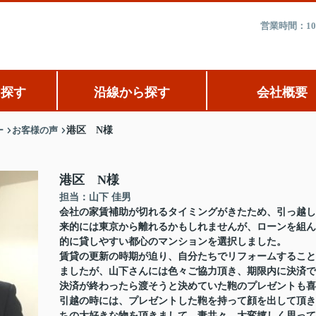
営業時間：10
ら探す
沿線から探す
会社概要
ー
お客様の声
港区 N様
港区 N様
担当：山下 佳男
会社の家賃補助が切れるタイミングがきたため、引っ越し
来的には東京から離れるかもしれませんが、ローンを組ん
的に貸しやすい都心のマンションを選択しました。
賃貸の更新の時期が迫り、自分たちでリフォームすること
ましたが、山下さんには色々ご協力頂き、期限内に決済で
決済が終わったら渡そうと決めていた鞄のプレゼントも喜
引越の時には、プレゼントした鞄を持って顔を出して頂き
ちの大好きな物を頂きまして、妻共々、大変嬉しく思って