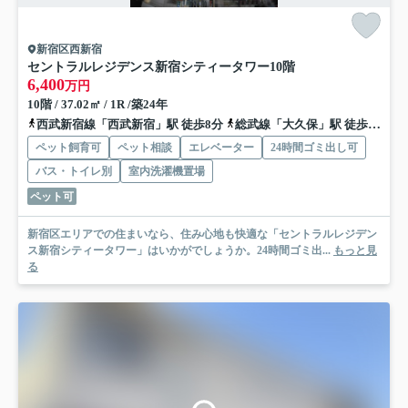
新宿区西新宿
セントラルレジデンス新宿シティータワー
10階
6,400
万円
10階 / 37.02㎡ / 1R /築24年
西武新宿線「西武新宿」駅 徒歩8分
総武線「大久保」駅 徒歩7分
ペット飼育可
ペット相談
エレベーター
24時間ゴミ出し可
バス・トイレ別
室内洗濯機置場
ペット可
新宿区エリアでの住まいなら、住み心地も快適な「セントラルレジデン
ス新宿シティータワー」はいかがでしょうか。24時間ゴミ出...
もっと見
る