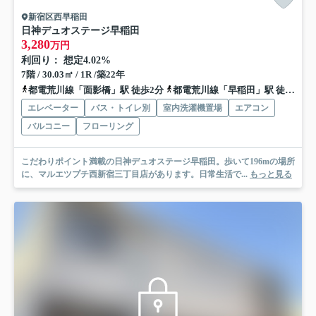
新宿区西早稲田
日神デュオステージ早稲田
3,280
万円
利回り： 想定4.02%
7階 / 30.03㎡ / 1R /築22年
都電荒川線「面影橋」駅 徒歩2分
都電荒川線「早稲田」駅 徒歩5分
エレベーター
バス・トイレ別
室内洗濯機置場
エアコン
バルコニー
フローリング
こだわりポイント満載の日神デュオステージ早稲田。歩いて196mの場所
に、マルエツプチ西新宿三丁目店があります。日常生活で...
もっと見る