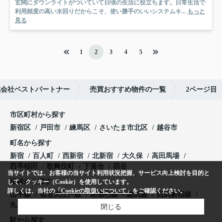
玄関にダウンライトがついていて日頃の生活に役立ちます。日常生活で
利用頻度の高い水回りだからこそ、使い勝手のいいシステムキ...
もっと
見る
1
2
3
4
5
式会社ベストパートナー
売買おすすめ物件の一覧
2ページ目
市区町村から探す
新宿区
戸田市
練馬区
さいたま市北区
越谷市
町名から探す
新宿
百人町
西新宿
北新宿
大久保
高田馬場
西早稲田
歌舞伎町
下落合
四谷
当サイトでは、お客様の当サイト利用状況把握、サービス向上検討を目的と
沿線から探す
して、クッキー（Cookie）を使用しています。
詳しくは、当社の
「Cookieの取扱いについて」
をご確認ください。
山手線
都営大江戸線
副都心線
総武線
西武新宿線
丸ノ内線
東西線
都営新宿線
京王線
埼京線
閉じる
駅から探す