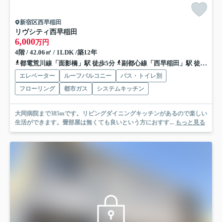
新宿区西早稲田
リヴシティ西早稲田
6,000
万円
4階 / 42.06㎡ / 1LDK /築12年
都電荒川線「面影橋」駅 徒歩5分
副都心線「西早稲田」駅 徒歩6分
エレベーター
ルーフバルコニー
バス・トイレ別
フローリング
都市ガス
システムキッチン
大同病院まで385mです。リビングダイニングキッチンがあるので楽しい
生活ができます。畳部屋は無くても良いという方におすす...
もっと見る