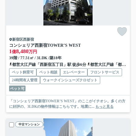
新宿区西新宿
コンシェリア西新宿TOWER’S WEST
1
8,480
億
万円
39階 / 77.51㎡ / 3LDK /築18年
都営大江戸線「西新宿五丁目」駅 徒歩6分
都営大江戸線「都庁前」駅 徒歩8分
ペット飼育可
ペット相談
エレベーター
フロントサービス
24時間有人管理
ウォークインシューズクロゼット
ペット可
「コンシェリア西新宿TOWER’S WEST」のここがイチオシ。多くの方
に好評の、3LDKの物件情報はこちらです。地震に...
もっと見る
中古マンション