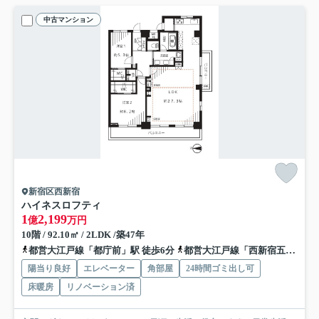
中古マンション
新宿区西新宿
ハイネスロフティ
1
2,199
億
万円
10階 / 92.10㎡ / 2LDK /築47年
都営大江戸線「都庁前」駅 徒歩6分
都営大江戸線「西新宿五丁目」駅 徒歩8分
陽当り良好
エレベーター
角部屋
24時間ゴミ出し可
床暖房
リノベーション済