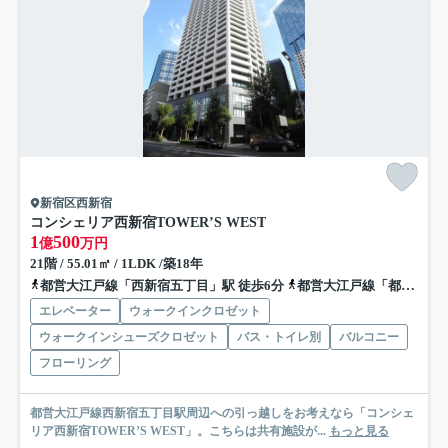
新宿区西新宿
コンシェリア西新宿TOWER’S WEST
1
500
億
万円
21階 / 55.01㎡ / 1LDK /築18年
都営大江戸線「西新宿五丁目」駅 徒歩6分
都営大江戸線「都庁前」駅 徒歩8分
エレベーター
ウォークインクロゼット
ウォークインシューズクロゼット
バス・トイレ別
バルコニー
フローリング
都営大江戸線西新宿五丁目駅周辺への引っ越しをお考えなら「コンシェ
リア西新宿TOWER’S WEST」。こちらは共有施設が...
もっと見る