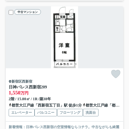
中古マンション
新宿区西新宿
日神パレス西新宿
209
1,550
万円
2階 / 15.00㎡ / 1R /築38年
都営大江戸線「西新宿五丁目」駅 徒歩1分
都営大江戸線「都庁前」駅 徒歩14分
エレベーター
バルコニー
フローリング
洗面台
新着情報：日神パレス西新宿の空室情報ならコチラ。中古ながらも綺麗