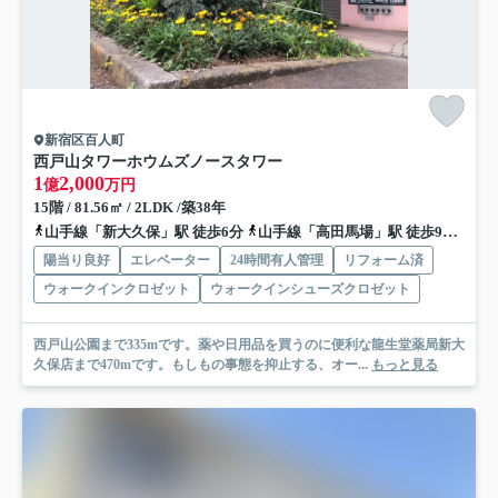
新宿区百人町
西戸山タワーホウムズノースタワー
1
2,000
億
万円
15階 / 81.56㎡ / 2LDK /築38年
山手線「新大久保」駅 徒歩6分
山手線「高田馬場」駅 徒歩9分
総武
陽当り良好
エレベーター
24時間有人管理
リフォーム済
ウォークインクロゼット
ウォークインシューズクロゼット
西戸山公園まで335mです。薬や日用品を買うのに便利な龍生堂薬局新大
久保店まで470mです。もしもの事態を抑止する、オー...
もっと見る