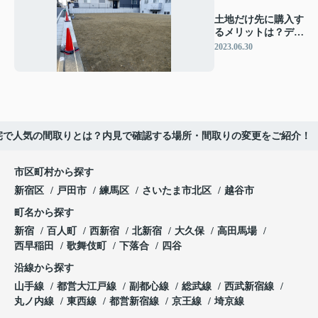
土地だけ先に購入す
るメリットは？デメ
リットや注意点もあ
2023.06.30
わせて解説
宅で人気の間取りとは？内見で確認する場所・間取りの変更をご紹介！
市区町村から探す
新宿区
戸田市
練馬区
さいたま市北区
越谷市
町名から探す
新宿
百人町
西新宿
北新宿
大久保
高田馬場
西早稲田
歌舞伎町
下落合
四谷
沿線から探す
山手線
都営大江戸線
副都心線
総武線
西武新宿線
丸ノ内線
東西線
都営新宿線
京王線
埼京線