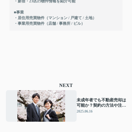
・新宿・23区の物件情報を紹介可能
■事業
・居住用売買物件（マンション / 戸建て / 土地）
・事業用売買物件（店舗 / 事務所 / ビル）
NEXT
未成年者でも不動産売却は
可能か？契約の方法や注意
点についても解説
2025.06.16