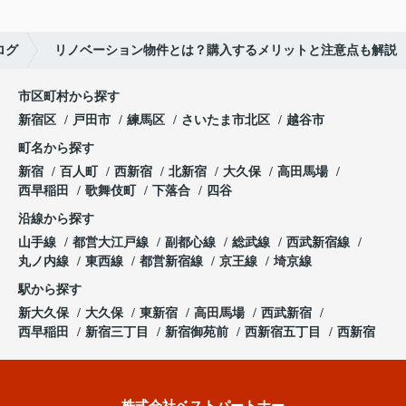
ログ
リノベーション物件とは？購入するメリットと注意点も解説
市区町村から探す
新宿区
戸田市
練馬区
さいたま市北区
越谷市
町名から探す
新宿
百人町
西新宿
北新宿
大久保
高田馬場
西早稲田
歌舞伎町
下落合
四谷
沿線から探す
山手線
都営大江戸線
副都心線
総武線
西武新宿線
丸ノ内線
東西線
都営新宿線
京王線
埼京線
駅から探す
新大久保
大久保
東新宿
高田馬場
西武新宿
西早稲田
新宿三丁目
新宿御苑前
西新宿五丁目
西新宿