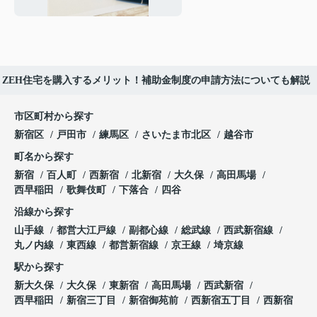
ZEH住宅を購入するメリット！補助金制度の申請方法についても解説
市区町村から探す
新宿区
戸田市
練馬区
さいたま市北区
越谷市
町名から探す
新宿
百人町
西新宿
北新宿
大久保
高田馬場
西早稲田
歌舞伎町
下落合
四谷
沿線から探す
山手線
都営大江戸線
副都心線
総武線
西武新宿線
丸ノ内線
東西線
都営新宿線
京王線
埼京線
駅から探す
新大久保
大久保
東新宿
高田馬場
西武新宿
西早稲田
新宿三丁目
新宿御苑前
西新宿五丁目
西新宿