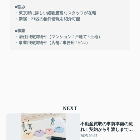
■強み
・東京都に詳しい経験豊富なスタッフが在籍
・新宿・23区の物件情報を紹介可能
■事業
・居住用売買物件（マンション / 戸建て / 土地）
・事業用売買物件（店舗 / 事務所 / ビル）
NEXT
不動産買取の事前準備の流
れ！契約から引渡しまでの
手順についても解説
2025.09.05